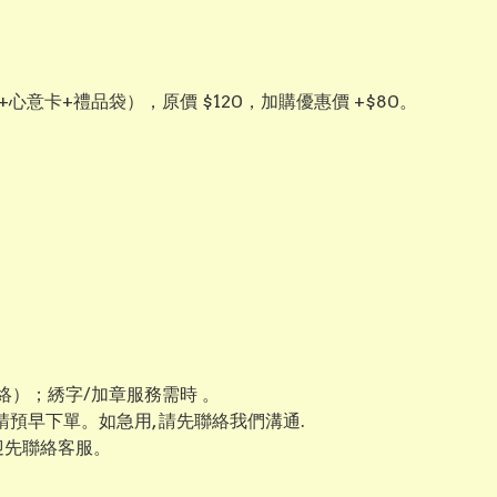
+心意卡+禮品袋），原價 $120，加購優惠價 +$80。
）；綉字/加章服務需時 。
 請預早下單。如急用, 請先聯絡我們溝通.
迎先聯絡客服。