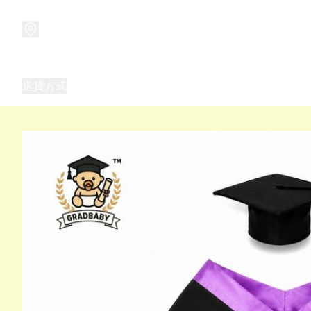
商品
兒童玩具禮品
兒童角色服 表演服
畢業禮品
正
送貨方式
Frozen 主題生日派對用品,服裝,禮物
優獸大都會（