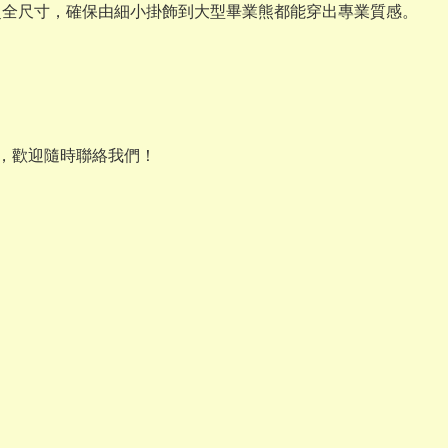
XL 的超全尺寸，確保由細小掛飾到大型畢業熊都能穿出專業質感。
選，歡迎隨時聯絡我們！