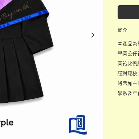
簡介
本產品為香
畢業公仔
業袍比例
謹對應校方
邊帶如主
學系及年