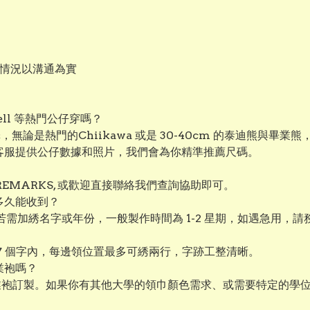
作情況以溝通為實
aBell 等熱門公仔穿嗎？
選擇，無論是熱門的Chiikawa 或是 30-40cm 的泰迪熊
絡客服提供公仔數據和照片，我們會為你精準推薦尺碼。
EMARKS, 或歡迎直接聯絡我們查詢協助即可。
多久能收到？
若需加綉名字或年份，一般製作時間為 1-2 星期，如遇急用，
 7 個字內，每邊領位置最多可綉兩行，字跡工整清晰。
業袍嗎？
業袍訂製。如果你有其他大學的領巾顏色需求、或需要特定的學