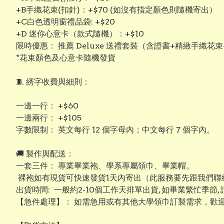
+B手織花束(扣針)：+$70 (如沒有指定顏色則隨機寄出）
+C白色透明窗禮品袋: +$20
+D 迷你心意卡（款式隨機）：+$10
限時優惠： 推薦 Deluxe 送禮套裝（含證書+精緻手織花束
*花束顏色及心意卡隨機發貨
​🧵 綉字收費與細則：
​一邊一行： +$60
​一邊兩行： +$105
​字數限制： 英文每行 12 個字母內；中文每行 7 個字內。
​​🚚 製作與配送：
​一套三件： 專業畢業袍、學系專屬領巾、畢業帽。
裸袍如有現貨可快速發貨1天內寄出（此服務要先跟我們聯絡
出貨時間: 一般約2-10個工作天排單出貨, 如畢業繁忙季節,
【​急件處理】： 如需急用或有其他大學領巾訂製需求，歡