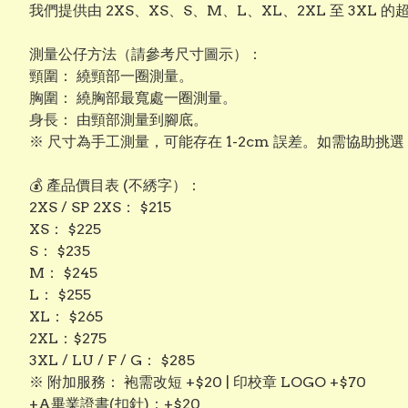
我們提供由 2XS、XS、S、M、L、XL、2XL 至 3
測量公仔方法（請參考尺寸圖示）：
頸圍： 繞頸部一圈測量。
​胸圍： 繞胸部最寬處一圈測量。
​身長： 由頸部測量到腳底。
※ 尺寸為手工測量，可能存在 1-2cm 誤差。如需協助挑
💰 產品價目表 (不綉字）：
​2XS / SP 2XS： $215
​XS： $225
​S： $235
​M： $245
​L： $255
​XL： $265
​2XL：$275
3XL / LU / F / G： $285
​※ 附加服務： 袍需改短 +$20 | 印校章 LOGO +$70
+A畢業證書(扣針)：+$20