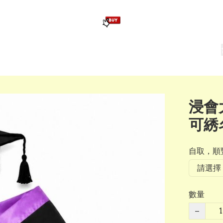
版畢業公仔
訂造公仔用畢業袍
生日派對佈置,服裝,禮物專區
Zootopia）主題生日派對用品
爆旋陀螺 Beyblade及配件
浸會
可綉
自取，順豐
數量
−