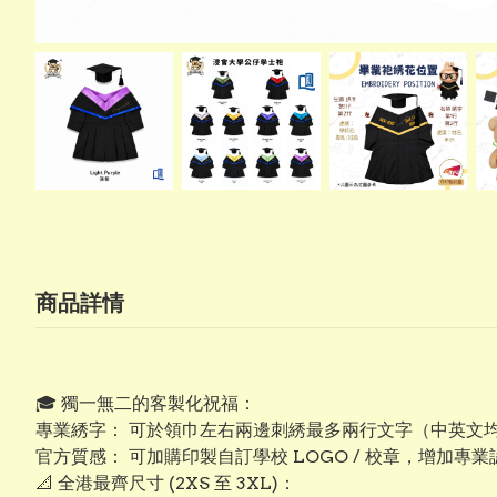
商品詳情
​🎓 獨一無二的客製化祝福：
專業綉字： 可於領巾左右兩邊刺綉最多兩行文字（中英文
​官方質感： 可加購印製自訂學校 LOGO / 校章，增加專
​📐 全港最齊尺寸 (2XS 至 3XL)：