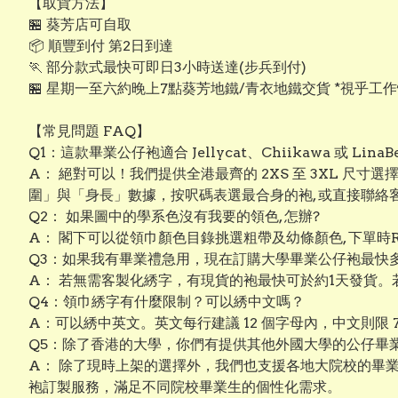
【取貨方法】
🏪 葵芳店可自取
📦 順豐到付 第2日到達
🏃 部分款式最快可即日3小時送達(步兵到付)
🏪 星期一至六約晚上7點葵芳地鐵/青衣地鐵交貨 *視乎工
【常見問題 FAQ】
Q1：這款畢業公仔袍適合 Jellycat、Chiikawa 或 Lin
A： 絕對可以！我們提供全港最齊的 2XS 至 3XL 尺寸
圍」與「身長」數據，按呎碼表選最合身的袍, 或直接聯
Q2： 如果圖中的學系色沒有我要的領色, 怎辦?
A： 閣下可以從領巾顏色目錄挑選粗帶及幼條顏色, 下單時R
Q3：如果我有畢業禮急用，現在訂購大學畢業公仔袍最快
A： 若無需客製化綉字，有現貨的袍最快可於約1天發貨。
Q4：領巾綉字有什麼限制？可以綉中文嗎？
A：可以綉中英文。英文每行建議 12 個字母內，中文則限
Q5：除了香港的大學，你們有提供其他外國大學的公仔畢
A： 除了現時上架的選擇外，我們也支援各地大院校的畢
袍訂製服務，滿足不同院校畢業生的個性化需求。