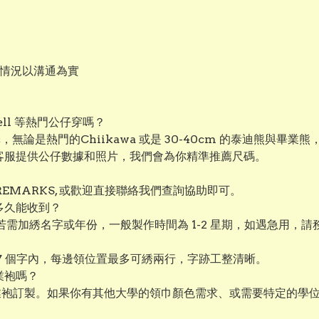
作情況以溝通為實
aBell 等熱門公仔穿嗎？
選擇，無論是熱門的Chiikawa 或是 30-40cm 的泰迪熊
絡客服提供公仔數據和照片，我們會為你精準推薦尺碼。
EMARKS, 或歡迎直接聯絡我們查詢協助即可。
多久能收到？
若需加綉名字或年份，一般製作時間為 1-2 星期，如遇急用，
 7 個字內，每邊領位置最多可綉兩行，字跡工整清晰。
業袍嗎？
業袍訂製。如果你有其他大學的領巾顏色需求、或需要特定的學