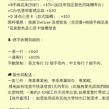
+B手織花束(扣針)：+$70 (如沒有指定顏色則隨機寄出）
+C白色透明窗禮品袋: +$20
+D 迷你心意卡（款式隨機）：+$10
限時優惠： 推薦 Deluxe 送禮套裝（含證書+精緻手織花束
*花束顏色及心意卡隨機發貨
​🧵 綉字收費與細則：
​一邊一行： +$60
​一邊兩行： +$105
​字數限制： 英文每行 12 個字母內；中文每行 7 個字內。
​​🚚 製作與配送：
​一套三件： 專業畢業袍、學系專屬領巾、畢業帽。
裸袍如有現貨可快速發貨1天內寄出（此服務要先跟我們聯絡
出貨時間: 一般約2-10個工作天排單出貨, 如畢業繁忙季節,
【​急件處理】： 如需急用或有其他大學領巾訂製需求，歡