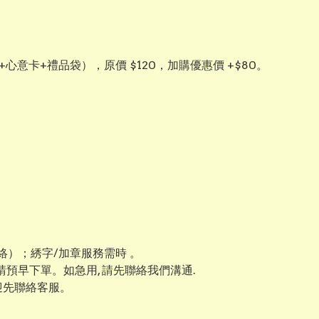
+心意卡+禮品袋），原價 $120，加購優惠價 +$80。
）；綉字/加章服務需時 。
 請預早下單。如急用, 請先聯絡我們溝通.
迎先聯絡客服。