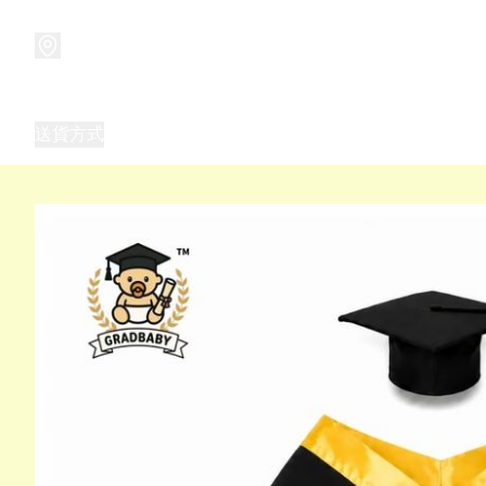
商品
兒童玩具禮品
兒童角色服 表演服
畢業禮品
正
送貨方式
Frozen 主題生日派對用品,服裝,禮物
優獸大都會（