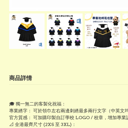
商品詳情
​🎓 獨一無二的客製化祝福：
專業綉字： 可於領巾左右兩邊刺綉最多兩行文字（中英文
​官方質感： 可加購印製自訂學校 LOGO / 校章，增加專
​📐 全港最齊尺寸 (2XS 至 3XL)：