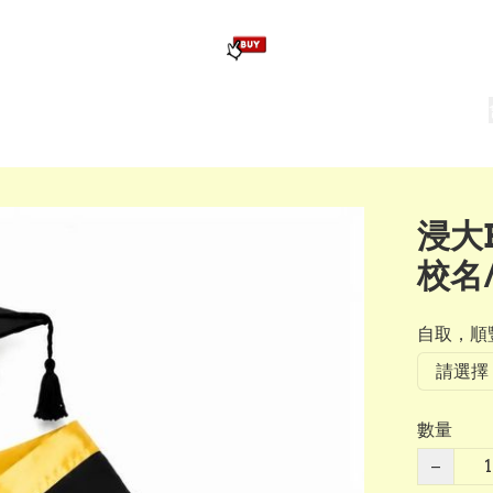
版畢業公仔
訂造公仔用畢業袍
生日派對佈置,服裝,禮物專區
Zootopia）主題生日派對用品
爆旋陀螺 Beyblade及配件
浸大
校名
自取，順豐
數量
−