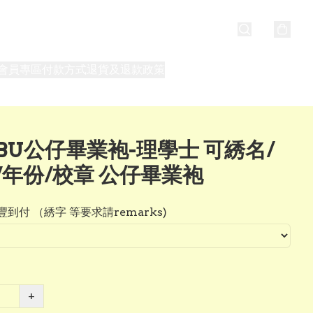
會員專區
付款方式
退貨及退款政策
最新消息
關於我們
BU公仔畢業袍-理學士 可綉名/
/年份/校章 公仔畢業袍
到付 （綉字 等要求請remarks)
+