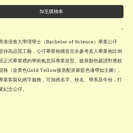
加至購物車
−
港浸會大學理學士（Bachelor of Science）畢業公仔
堅持高品質工藝，公仔畢業袍構造完全參考真人畢業袍比例
現正式畢業禮的學術氣息與專業造型。披肩顏色嚴謹對應校
格（金黃色Gold Yellow披肩配皇家藍色邊帶如主圖）。
專業客製化綉字服務，可加綉名字、校名、學系及年份，打
業紀念公仔。