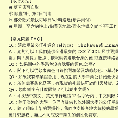
【取貨方法】
🏪 葵芳店可自取
📦 順豐到付 第2日到達
🏃 部分款式最快可即日3小時送達(步兵到付)
🏪 星期一至六約晚上7點葵芳地鐵/青衣地鐵交貨 *視乎工
【常見問題 FAQ】
Q1：這款畢業公仔袍適合 Jellycat、Chiikawa 或 Lin
A： 絕對可以！我們提供全港最齊的 2XS 至 3XL 尺寸
圍」與「身長」數據，按呎碼表選最合身的袍, 或直接聯
Q2： 如果圖中的學系色沒有我要的領色, 怎辦?
A： 閣下可以從領巾顏色目錄挑選粗帶及幼條顏色, 下單時R
Q3：如果我有畢業禮急用，現在訂購大學畢業公仔袍最快
A： 若無需客製化綉字，有現貨的袍最快可於約1天發貨。
Q4：領巾綉字有什麼限制？可以綉中文嗎？
A：可以綉中英文。英文每行建議 12 個字母內，中文則限
Q5：除了香港的大學，你們有提供其他外國大學的公仔畢
A： 除了現時上架的選擇外，我們也支援各地大院校的畢
袍訂製服務，滿足不同院校畢業生的個性化需求。