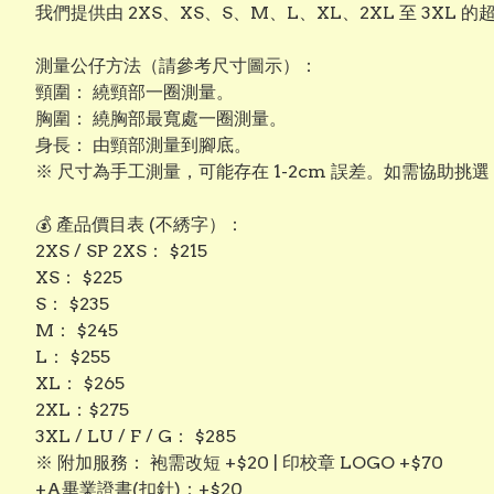
我們提供由 2XS、XS、S、M、L、XL、2XL 至 3
測量公仔方法（請參考尺寸圖示）：
頸圍： 繞頸部一圈測量。
​胸圍： 繞胸部最寬處一圈測量。
​身長： 由頸部測量到腳底。
※ 尺寸為手工測量，可能存在 1-2cm 誤差。如需協助挑
💰 產品價目表 (不綉字）：
​2XS / SP 2XS： $215
​XS： $225
​S： $235
​M： $245
​L： $255
​XL： $265
​2XL：$275
3XL / LU / F / G： $285
​※ 附加服務： 袍需改短 +$20 | 印校章 LOGO +$70
+A畢業證書(扣針)：+$20