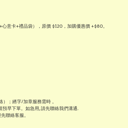
+心意卡+禮品袋），原價 $120，加購優惠價 +$80。
）；綉字/加章服務需時 。
 請預早下單。如急用, 請先聯絡我們溝通.
迎先聯絡客服。