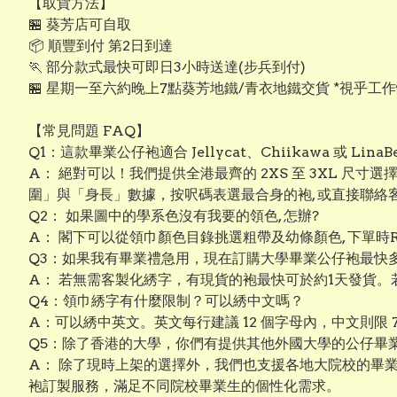
【取貨方法】
🏪 葵芳店可自取
📦 順豐到付 第2日到達
🏃 部分款式最快可即日3小時送達(步兵到付)
🏪 星期一至六約晚上7點葵芳地鐵/青衣地鐵交貨 *視乎工
【常見問題 FAQ】
Q1：這款畢業公仔袍適合 Jellycat、Chiikawa 或 Lin
A： 絕對可以！我們提供全港最齊的 2XS 至 3XL 尺寸
圍」與「身長」數據，按呎碼表選最合身的袍, 或直接聯
Q2： 如果圖中的學系色沒有我要的領色, 怎辦?
A： 閣下可以從領巾顏色目錄挑選粗帶及幼條顏色, 下單時R
Q3：如果我有畢業禮急用，現在訂購大學畢業公仔袍最快
A： 若無需客製化綉字，有現貨的袍最快可於約1天發貨。
Q4：領巾綉字有什麼限制？可以綉中文嗎？
A：可以綉中英文。英文每行建議 12 個字母內，中文則限
Q5：除了香港的大學，你們有提供其他外國大學的公仔畢
A： 除了現時上架的選擇外，我們也支援各地大院校的畢
袍訂製服務，滿足不同院校畢業生的個性化需求。