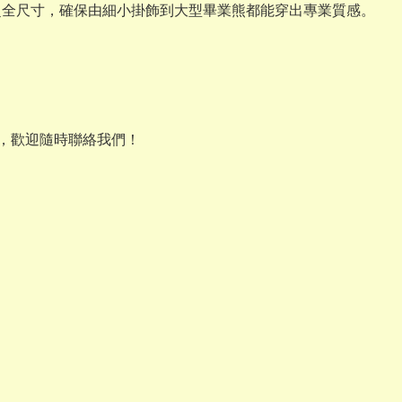
XL 的超全尺寸，確保由細小掛飾到大型畢業熊都能穿出專業質感。
選，歡迎隨時聯絡我們！