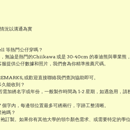
作情況以溝通為實
aBell 等熱門公仔穿嗎？
選擇，無論是熱門的Chiikawa 或是 30-40cm 的泰迪熊
絡客服提供公仔數據和照片，我們會為你精準推薦尺碼。
EMARKS, 或歡迎直接聯絡我們查詢協助即可。
多久能收到？
若需加綉名字或年份，一般製作時間為 1-2 星期，如遇急用，
 7 個字內，每邊領位置最多可綉兩行，字跡工整清晰。
業袍嗎？
業袍訂製。如果你有其他大學的領巾顏色需求、或需要特定的學