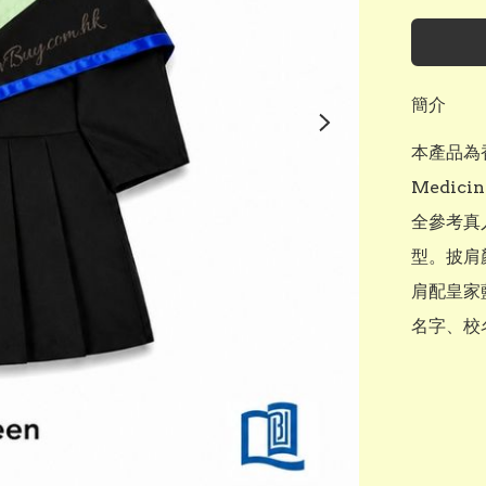
簡介
本產品為香
Medi
全參考真
型。披肩顏
肩配皇家
名字、校