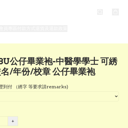
會員專區
付款方式
退貨及退款政策
最新消息
關於我們
BU公仔畢業袍-中醫學學士 可綉
校名/年份/校章 公仔畢業袍
到付 （綉字 等要求請remarks)
+