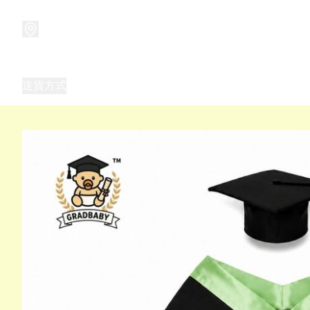
商品
兒童玩具禮品
兒童角色服 表演服
畢業禮品
正
送貨方式
Frozen 主題生日派對用品,服裝,禮物
優獸大都會（