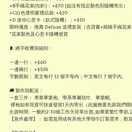
+B手織花束(扣針)：+$70 (如沒有指定顏色則隨機寄出）
+C白色透明窗禮品袋: +$20
+D 迷你心意卡（款式隨機）：+$10
限時優惠： 推薦 Deluxe 送禮套裝（含證書+精緻手織花束
*花束顏色及心意卡隨機發貨
​🧵 綉字收費與細則：
​一邊一行： +$60
​一邊兩行： +$105
​字數限制： 英文每行 12 個字母內；中文每行 7 個字內。
​​🚚 製作與配送：
​一套三件： 專業畢業袍、學系專屬領巾、畢業帽。
裸袍如有現貨可快速發貨1天內寄出（此服務要先跟我們聯絡
出貨時間: 一般約2-10個工作天排單出貨, 如畢業繁忙季節,
【​急件處理】： 如需急用或有其他大學領巾訂製需求，歡