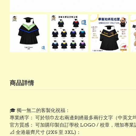
商品詳情
​🎓 獨一無二的客製化祝福：
專業綉字： 可於領巾左右兩邊刺綉最多兩行文字（中英文
​官方質感： 可加購印製自訂學校 LOGO / 校章，增加專
​📐 全港最齊尺寸 (2XS 至 3XL)：