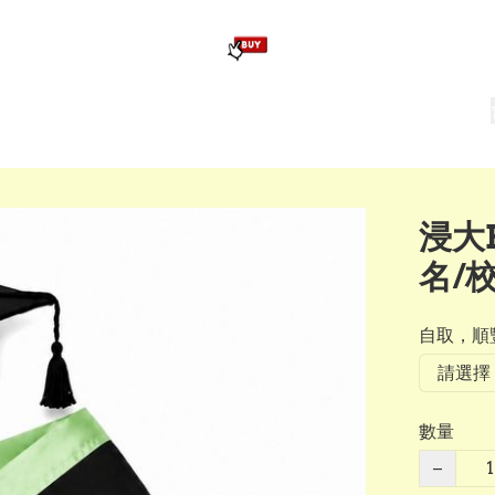
版畢業公仔
訂造公仔用畢業袍
生日派對佈置,服裝,禮物專區
Zootopia）主題生日派對用品
爆旋陀螺 Beyblade及配件
浸大
名/
自取，順豐
數量
−