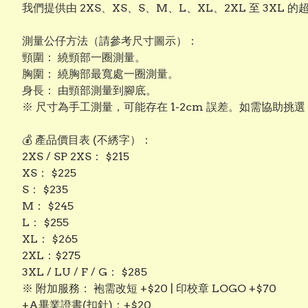
我們提供由 2XS、XS、S、M、L、XL、2XL 至 3
測量公仔方法（請參考尺寸圖示）：
頸圍： 繞頸部一圈測量。
​胸圍： 繞胸部最寬處一圈測量。
​身長： 由頸部測量到腳底。
※ 尺寸為手工測量，可能存在 1-2cm 誤差。如需協助挑
💰 產品價目表 (不綉字）：
​2XS / SP 2XS： $215
​XS： $225
​S： $235
​M： $245
​L： $255
​XL： $265
​2XL：$275
3XL / LU / F / G： $285
​※ 附加服務： 袍需改短 +$20 | 印校章 LOGO +$70
+A畢業證書(扣針)：+$20