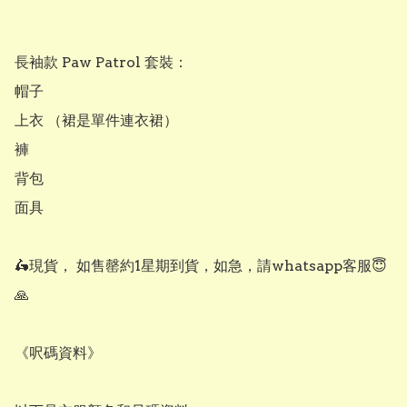
長袖款 Paw Patrol 套裝：

帽子

上衣 （裙是單件連衣裙）

褲

背包

面具

🛵現貨， 如售罄約1星期到貨，如急，請whatsapp客服😇
🙏

《呎碼資料》
