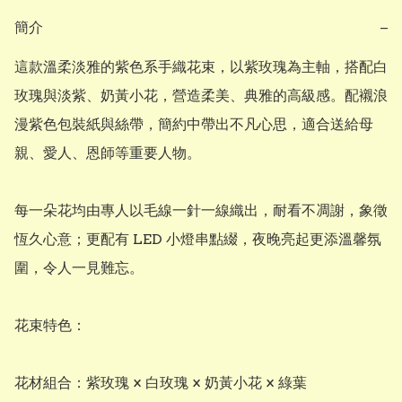
簡介
−
這款溫柔淡雅的紫色系手織花束，以紫玫瑰為主軸，搭配白
玫瑰與淡紫、奶黃小花，營造柔美、典雅的高級感。配襯浪
漫紫色包裝紙與絲帶，簡約中帶出不凡心思，適合送給母
親、愛人、恩師等重要人物。

每一朵花均由專人以毛線一針一線織出，耐看不凋謝，象徵
恆久心意；更配有 LED 小燈串點綴，夜晚亮起更添溫馨氛
圍，令人一見難忘。

花束特色：

花材組合：紫玫瑰 × 白玫瑰 × 奶黃小花 × 綠葉
