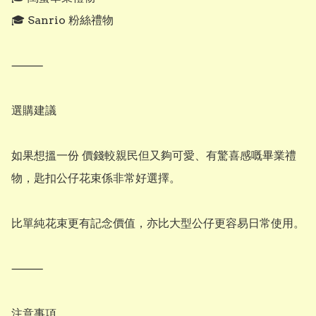
🎓 Sanrio 粉絲禮物

⸻

選購建議

如果想搵一份 價錢較親民但又夠可愛、有驚喜感嘅畢業禮
物，匙扣公仔花束係非常好選擇。

比單純花束更有記念價值，亦比大型公仔更容易日常使用。

⸻

注意事項
