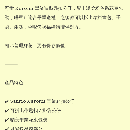
可愛 Kuromi 畢業造型匙扣公仔，配上溫柔粉色系花束包
裝，唔單止適合畢業送禮，之後仲可以拆出嚟掛書包、手
袋、鎖匙，令呢份祝福繼續陪伴對方。

相比普通鮮花，更有保存價值。

⸻

產品特色

✔️ Sanrio Kuromi 畢業匙扣公仔

✔️ 可拆出作匙扣 / 掛袋公仔

✔️ 精美畢業花束包裝

✔️ 可愛送禮感滿分
