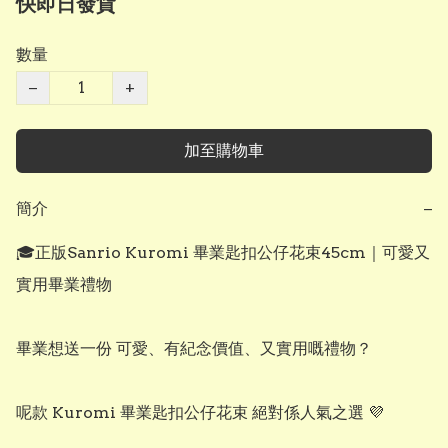
快即日發貨
數量
−
+
加至購物車
簡介
−
🎓正版Sanrio Kuromi 畢業匙扣公仔花束45cm｜可愛又
實用畢業禮物

畢業想送一份 可愛、有紀念價值、又實用嘅禮物？

呢款 Kuromi 畢業匙扣公仔花束 絕對係人氣之選 💜
