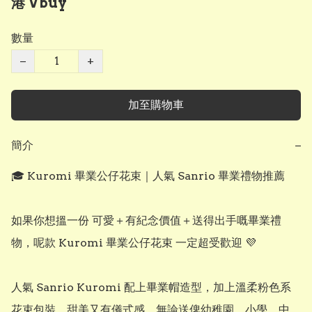
港 Vbuy
數量
−
+
加至購物車
簡介
−
🎓 Kuromi 畢業公仔花束｜人氣 Sanrio 畢業禮物推薦

如果你想搵一份 可愛＋有紀念價值＋送得出手嘅畢業禮
物，呢款 Kuromi 畢業公仔花束 一定超受歡迎 💜

人氣 Sanrio Kuromi 配上畢業帽造型，加上溫柔粉色系
花束包裝，甜美又有儀式感，無論送俾幼稚園、小學、中