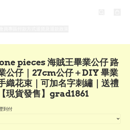
會員專區
付款方式
退貨及退款政策
最新消息
關於我們
one pieces 海賊王畢業公仔 路
業公仔｜27cm公仔＋DIY 畢業
手織花束｜可加名字刺繡｜送禮
【現貨發售】grad1861
豐到付