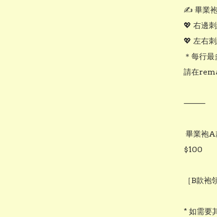
✍️ 畢業
💖 右邊刺
💖 左右
＊每行最多
請在rem
⸻

 畢業袍A款改用大學款式畢業袍B款 （默認黑袍金領），補差價：+ 
$100

［B款袍領
* 如需要