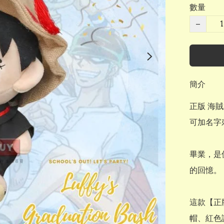
數量
−
簡介
正版 海
可加名字刺
畢業，是
的回憶。

這款【正
帽、紅色