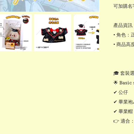
可加購名
產品資訊：
• 角色：
• 商品高
🎓 套裝選
🌟 Basi
✔ 公仔

✔ 畢業
✔ 畢業帽

👉 適合