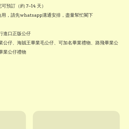
可預訂（約 7–14 天）

急用，請先whatsapp溝通安排，盡量幫忙閣下

行進口正版公仔

業公仔、海賊王畢業毛公仔、可加名畢業禮物、路飛畢業公
畢業公仔禮物
