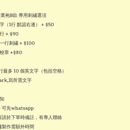
畢業袍B款 專用刺繡選項 

字（1行 默認右邊） + $50

 + $90

一行刺繡 + $100

校章 +$80

最多 10 個英文字（包括空格）

ark,寫所需文字

知

可先whatsapp

內容請於下單時備註，有專人聯絡

繡製作需額外時間
