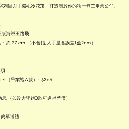
字刺繡與手織毛冷花束，打造屬於你的獨一無二畢業公仔。



正版海賊王路飛

度：約 27 cm （不含帽, 人手量含誤差1至2cm）

項

c set（畢業袍A款）:  $365

袍A款（如改大學袍B款可選補差價）

：簡單送禮
