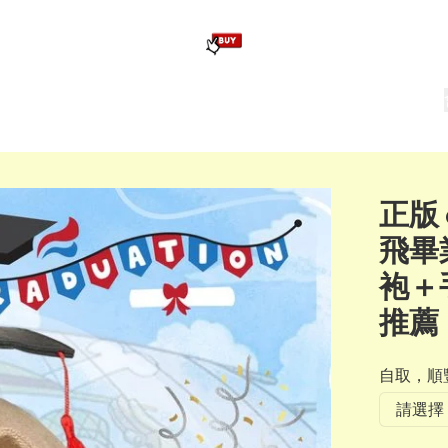
版畢業公仔
訂造公仔用畢業袍
生日派對佈置,服裝,禮物專區
Zootopia）主題生日派對用品
爆旋陀螺 Beyblade及配件
正版 
飛畢
袍＋
推薦
自取，順