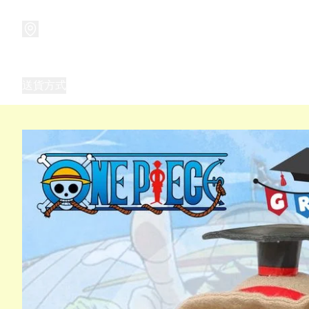
商品
兒童玩具禮品
兒童角色服 表演服
畢業禮品
正
送貨方式
Frozen 主題生日派對用品,服裝,禮物
優獸大都會（