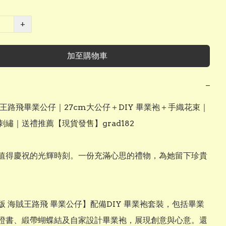
+
加至購物車
−
賊王路飛畢業公仔｜27cm大公仔＋DIY 畢業袍＋手織花束｜
繡｜送禮推薦【現貨發售】grad182

值得慶祝的光輝時刻。一份充滿心思的禮物，為她留下珍貴
版 海賊王路飛 畢業公仔】配備DIY 畢業袍套裝，包括畢業
證書、緞帶蝴蝶結及自家設計畢業袍，展現創意與心意。還