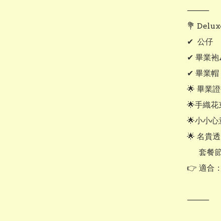
⸻

💐 Delu
✔  公仔

✔ 畢業袍
✔ 畢業帽

🌟 畢業
🌟手織花
🌟小小心
🌟 名貴
      套餐節省共$70

👉 適合
⸻
