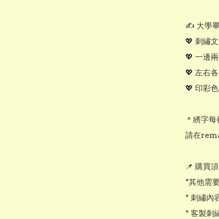
✍️ 大學
💖 刺繡文
💖 一邊兩行
💖 左右各
💖 印彩色
＊綉字每行
請在rem
📌 購買須
*其他需要 
* 刺繡
* 客製刺