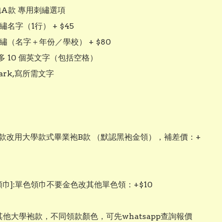
袍A款 專用刺繡選項 

繡名字（1行） + $45

刺繡（名字＋年份／學校） + $80

 10 個英文字（包括空格）

ark,寫所需文字

巾]:單色領巾不要金色改其他單色領：+$10

其他大學袍款，不同領款顏色，可先whatsapp查詢報價
