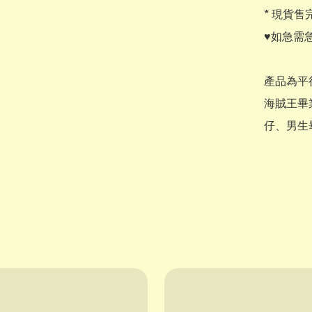
* 現貨售完
♥️如急需
產品為平
海賊王畢
仔、男生