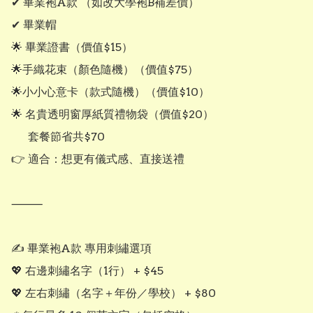
✔ 畢業袍A款 （如改大學袍B補差價）

✔ 畢業帽

🌟 畢業證書（價值$15）

🌟手織花束（顏色隨機）（價值$75）

🌟小小心意卡（款式隨機）（價值$10）

🌟 名貴透明窗厚紙質禮物袋（價值$20）

      套餐節省共$70

👉 適合：想更有儀式感、直接送禮

⸻

✍️ 畢業袍A款 專用刺繡選項 

💖 右邊刺繡名字（1行） + $45

💖 左右刺繡（名字＋年份／學校） + $80
