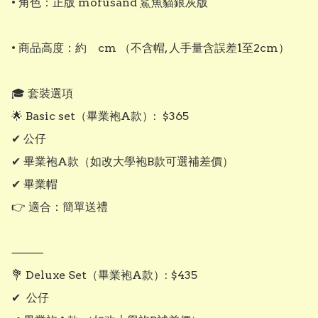
• 角色：正版 mofusand 鯊魚貓銀灰版

• 商品高度：約    cm （不含帽, 人手量含誤差1至2cm）

🎓 套裝選項

🌟 Basic set（畢業袍A款）:  $365

✔ 公仔

✔ 畢業袍A款（如改大學袍B款可選補差價）

✔ 畢業帽

👉 適合：簡單送禮

⸻

💐 Deluxe Set（畢業袍A款）: $435

✔  公仔
