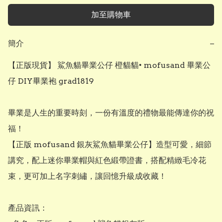
加至購物車
簡介
−
【正版現貨】 鯊魚貓畢業公仔 橙貓貓• mofusand 畢業公
仔 DIY畢業袍 grad1819

畢業是人生的重要時刻，一份有溫度的禮物最能傳達你的祝
福！

【正版 mofusand 銀灰鯊魚貓畢業公仔】造型可愛，細節
講究，配上迷你畢業帽與紅色緞帶證書，搭配精緻毛冷花
束，更可加上名字刺繡，讓回憶升級成收藏！

產品資訊：
