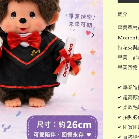
簡介
畢業季想
Monc
持花束與
畢業，都
畢業回憶

✔ 畢業
✔ 超高顏
✔ 柔軟
✔ 拍照
✔ 即買即
✔ 百搭