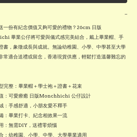
−
送一份有紀念價值又夠可愛的禮物？26cm 日版
hhichi 畢業公仔將可愛與儀式感完美結合，戴上畢業帽、手
證書，象徵成長與成就。無論幼稚園、小學、中學甚至大學
非常適合送禮或留念，香港現貨供應，輕鬆打造溫馨難忘的
造型完整：畢業帽＋學士袍＋證書＋花束

值：可愛療癒 日版Monchhichi 公仔設計

毛絨：手感舒適，小朋友愛不釋手

必備：畢業打卡、紀念相效果一流

用：無需DIY，送禮零煩惱

場合：幼稚園、小學、中學、大學畢業適用
