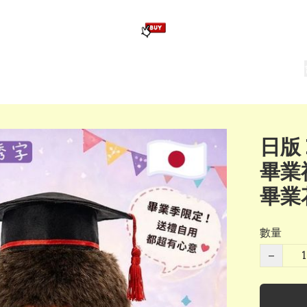
版畢業公仔
訂造公仔用畢業袍
生日派對佈置,服裝,禮物專區
Zootopia）主題生日派對用品
爆旋陀螺 Beyblade及配件
日版 
畢業禮
畢業
數量
−