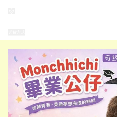
商品
兒童玩具禮品
兒童角色服 表演服
畢業禮品
正
送貨方式
Frozen 主題生日派對用品,服裝,禮物
優獸大都會（