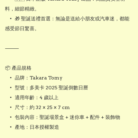
料，細節精緻。

	•	🎁 聖誕送禮首選：無論是送給小朋友或汽車迷，都能
感受節日驚喜。

⸻

📦 產品規格

	•	品牌：Takara Tomy

	•	型號：多美卡 2025 聖誕倒數日曆

	•	適用年齡：4 歲以上

	•	尺寸：約 32 × 25 × 7 cm

	•	包裝內容：聖誕場景盒 + 迷你車 + 配件 + 裝飾物

	•	產地：日本授權製造