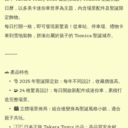
日曆，以多美卡迷你車世界為主題，內含場景配件及聖誕限
定飾物。

每日打開一格，即可發現新驚喜！從車站、停車場、禮物卡
車到雪地裝飾，拼湊出屬於孩子的 Tomica 聖誕城市。

⸻

🚗 產品特色

	•	🎅 2025 年聖誕限定款：每年不同設計，收藏價值高。

	•	🧩 24 格驚喜設計：每日開啟新配件或迷你車，累積打
造完整場景。

	•	🏙️ 立體場景佈局：組合後變身為聖誕風格小鎮，適合
親子共玩。

	•	🇯🇵 日本正版 Takara Tomy 出品：高品質安全材