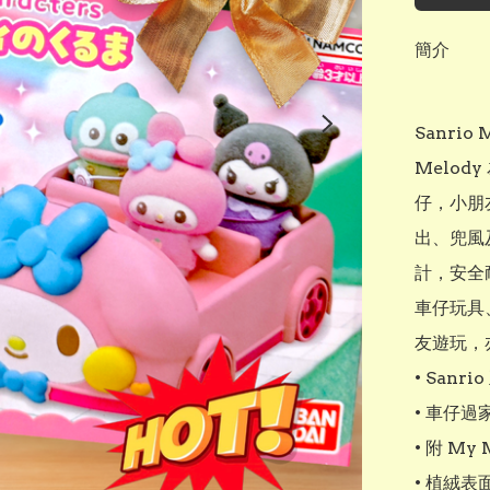
簡介
Sanri
Melod
仔，小朋
出、兜風
計，安全耐玩
車仔玩具
友遊玩，亦
• Sanri
• 車仔過
• 附 M
• 植絨