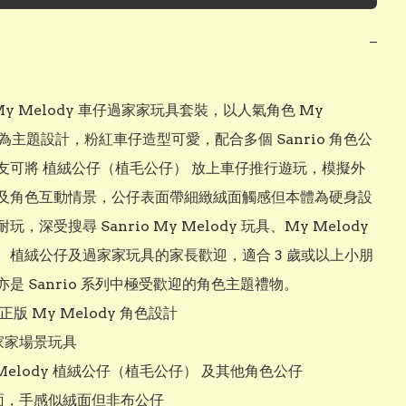
−
o My Melody 車仔過家家玩具套裝，以人氣角色 My 
y 為主題設計，粉紅車仔造型可愛，配合多個 Sanrio 角色公
友可將 植絨公仔（植毛公仔） 放上車仔推行遊玩，模擬外
及角色互動情景，公仔表面帶細緻絨面觸感但本體為硬身設
，深受搜尋 Sanrio My Melody 玩具、My Melody 
、植絨公仔及過家家玩具的家長歡迎，適合 3 歲或以上小朋
是 Sanrio 系列中極受歡迎的角色主題禮物。

o 正版 My Melody 角色設計

家家場景玩具

y Melody 植絨公仔（植毛公仔） 及其他角色公仔

表面，手感似絨面但非布公仔
