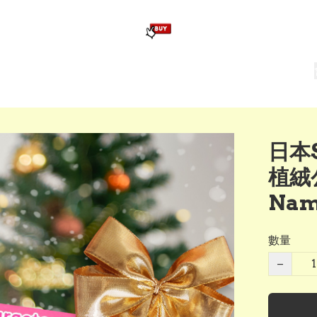
版畢業公仔
訂造公仔用畢業袍
生日派對佈置,服裝,禮物專區
Zootopia）主題生日派對用品
爆旋陀螺 Beyblade及配件
日本S
植絨公
Nam
數量
−