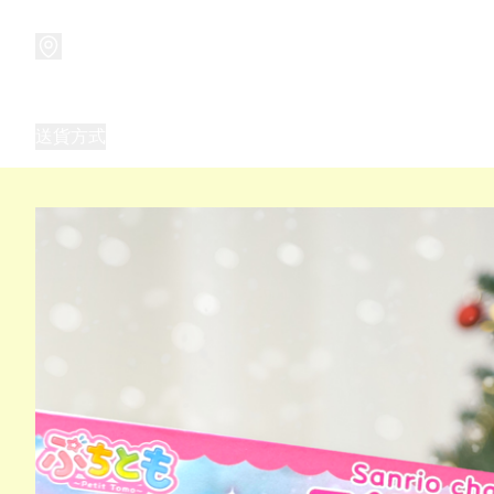
商品
兒童玩具禮品
兒童角色服 表演服
畢業禮品
正
送貨方式
Frozen 主題生日派對用品,服裝,禮物
優獸大都會（