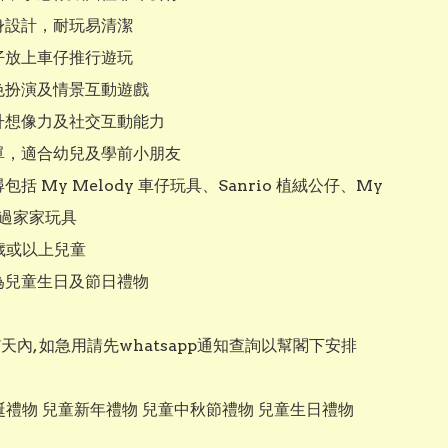
身設計，耐玩易清潔

仔放上車仔推行遊玩

色扮演及情景互動遊戲

升想像力及社交互動能力

簡單，適合幼兒及學前小朋友

尋包括 My Melody 車仔玩具、Sanrio 植絨公仔、My 
 過家家玩具

 歲或以上兒童

為兒童生日及節日禮物

7天內, 如急用請先whatsapp通知查詢以幫閣下安排
