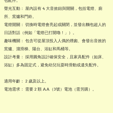
包配件。

聲光互動： 屋內設有 4 大音效鈕與開關，包括電燈、廁
所、窯爐和門鈴。

電燈開關： 切換時電燈會亮起或關閉，並發出麵包超人的
日語對話（例如「電燈已打開嚕！」）。

趣味機關： 包含可從屋頂投入人偶的煙囪、會發出音效的
窯爐、溜滑梯、陽台、浴缸和馬桶等。

設計考量： 採用圓角設計確保安全，且家具配件（如床、
浴缸）多為固定式，避免幼兒玩耍時滑動或遺失配件。 

適用年齡： 2 歲及以上。
