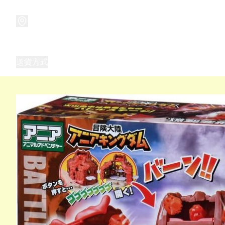
商品
兒童玩具禮品
兒童角色服 表演服
畢業禮品
正
送貨方式
Frozen 主題生日派對用品,服裝,禮物
優獸大都會（