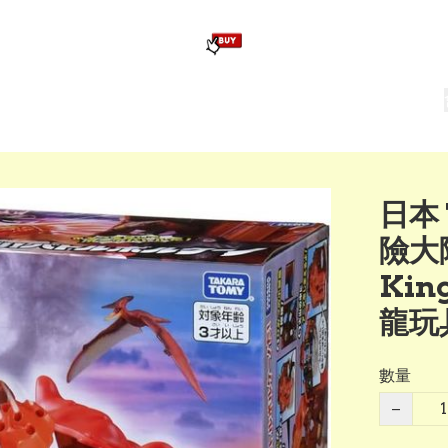
版畢業公仔
訂造公仔用畢業袍
生日派對佈置,服裝,禮物專區
Zootopia）主題生日派對用品
爆旋陀螺 Beyblade及配件
日本 
險大
Kin
龍玩
數量
−