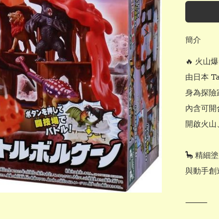
簡介
🔥 火山
由日本 T
身為探險
內含可開
開啟火山
🦕 精
與動手創
⸻
