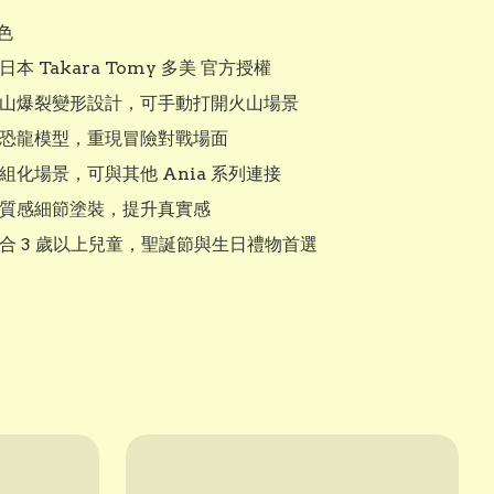
色

🎁 適合 3 歲以上兒童，聖誕節與生日禮物首選