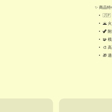
✨ 商品特
	•	🇯🇵 日本 Takara Tomy 多美 官方授權

	•	🌋 火山爆裂變形設計，可手動打開火山場景

	•	🦖 附恐龍模型，重現冒險對戰場面

	•	🧩 模組化場景，可與其他 Ania 系列連接

	•	🎨 高質感細節塗裝，提升真實感

	•	