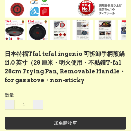
日本特福Tfal tefal ingenio 可拆卸手柄煎鍋
11.0 英寸（28 厘米・明火使用・不黏鑊T-fal
28cm Frying Pan, Removable Handle・
for gas stove・non-sticky
數量
−
+
加至購物車