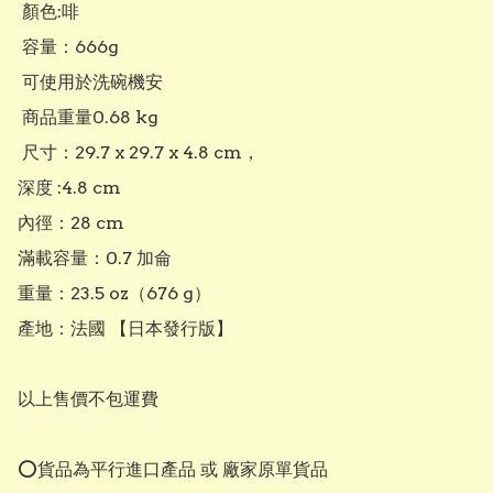
 顏色:啡

 容量：666g

 可使用於洗碗機安

 商品重量0.68 kg

 尺寸：29.7 x 29.7 x 4.8 cm，

深度 :4.8 cm

內徑：28 cm

滿載容量：0.7 加侖

重量：23.5 oz（676 g）

產地：法國 【日本發行版】

以上售價不包運費

⭕貨品為平行進口產品 或 廠家原單貨品
