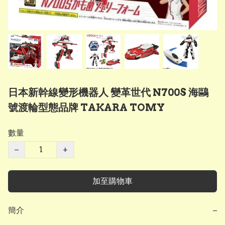
日本新幹線變形機器人 變革世代 N700S 海鷗
號渡輪型態品牌 TAKARA TOMY
數量
−
+
加至購物車
簡介
−