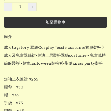
−
+
加至購物車
簡介
−
成人toystory 翠絲Cosplay Jessie costume衣服裝扮 》
成人及兒童翠絲裙▪遊迪士尼裝扮翠絲costume ▪︎ 兒童萬勝
節服裝衫 ▪︎兒童halloween裝扮衫▪︎聖誕xmas party裝扮

短袖上衣連裙 $265

腰帶：$30

帽；$45

手袋：$75

腳套： $45
