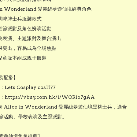
ce in Wonderland 愛麗絲夢遊仙境經典角色

黑桃啤牌士兵服裝款式

萬聖節派對及角色扮演活動

學校表演、主題派對及舞台演出

效果突出，容易成為全場焦點

搭兒童版本組成親子服裝

裝配搭】

Lets Cosplay cos1177

https://vbuy.com.hk/i/WORio7gAA

身 Alice in Wonderland 愛麗絲夢遊仙境黑桃士兵，適合
節活動、學校表演及主題派對。

夢遊仙境角色推薦】
