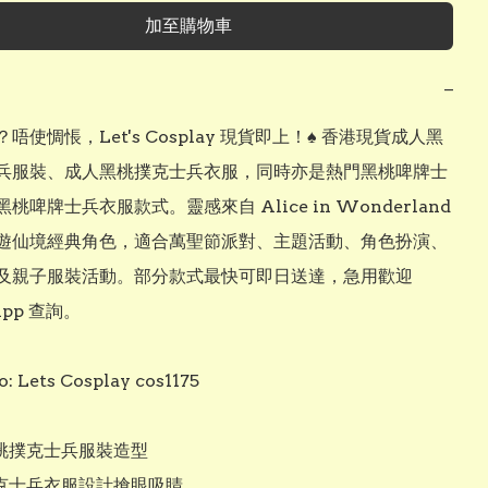
加至購物車
−
唔使惆悵，Let's Cosplay 現貨即上！♠️ 香港現貨成人黑
兵服裝、成人黑桃撲克士兵衣服，同時亦是熱門黑桃啤牌士
桃啤牌士兵衣服款式。靈感來自 Alice in Wonderland 
遊仙境經典角色，適合萬聖節派對、主題活動、角色扮演、
及親子服裝活動。部分款式最快可即日送達，急用歡迎 
pp 查詢。

: Lets Cosplay cos1175

黑桃撲克士兵服裝造型

撲克士兵衣服設計搶眼吸睛
