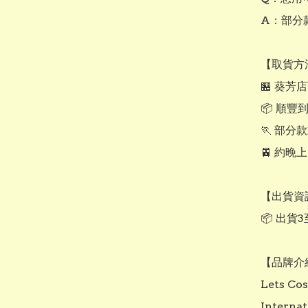
A：部分款
【取貨方法
🏪 葵芳
📦 順豐
🏃 部分
🚈 約晚
【出貨資訊
📦 出貨
【品牌介紹
Lets 
Inter