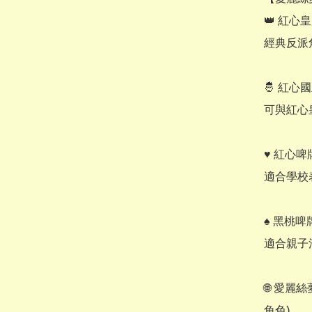
👑 紅心皇后
經典反派
🤴 紅心國王
可與紅心
♥️ 紅心啤
適合學校
♠️ 黑桃啤
適合親子
🌐 愛麗
角色)
