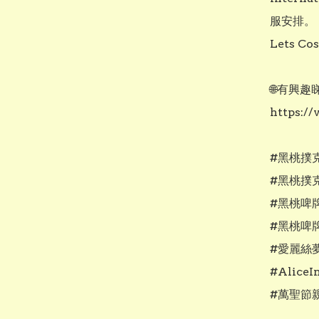
服安排。

Lets C
🌐有興
https://
#黑桃撲
#黑桃撲
#黑桃啤
#黑桃啤
#愛麗絲
#AliceI
#萬聖節