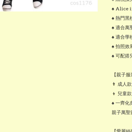
♠️ Ali
♠️ 熱門
♠️ 適合
♠️ 適合
♠️ 拍照
♠️ 可配
【親子服
👨 成人款：
👦 兒童款：
♠️ 一齊化
親子萬聖
【愛麗絲