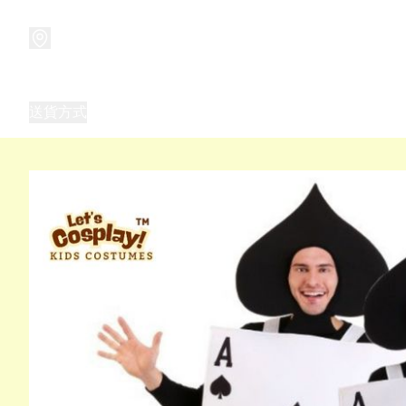
商品
兒童玩具禮品
兒童角色服 表演服
畢業禮品
正
送貨方式
Frozen 主題生日派對用品,服裝,禮物
優獸大都會（