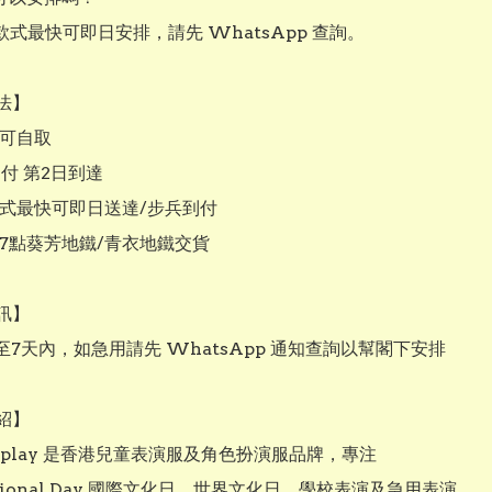
式最快可即日安排，請先 WhatsApp 查詢。

】

店可自取

到付 第2日到達

款式最快可即日送達/步兵到付

上7點葵芳地鐵/青衣地鐵交貨

】

3至7天內，如急用請先 WhatsApp 通知查詢以幫閣下安排

】

Cosplay 是香港兒童表演服及角色扮演服品牌，專注 
national Day 國際文化日、世界文化日、學校表演及急用表演