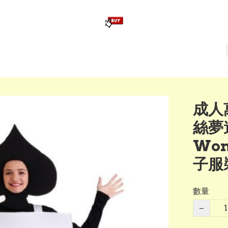
版畢業公仔
訂造公仔用畢業袍
生日派對佈置,服裝,禮物專區
Zootopia）主題生日派對用品
爆旋陀螺 Beyblade及配件
成人
絲夢遊
Won
子服裝
數量
−