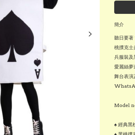
簡介
聽日要著？
桃撲克士
兵服裝及黑
愛麗絲夢
舞台表演
WhatsA
Model no
♠️ 經典
♠️ 黑桃