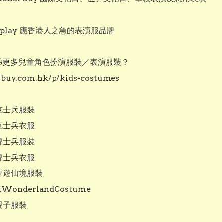
osplay 應香港人之急的表演服品牌

趣睇更多兒童角色扮演服裝／表演服裝？

vbuy.com.hk/p/kids-costumes

克士兵服裝

克士兵衣服

牌士兵服裝

牌士兵衣服

夢遊仙境服裝

nWonderlandCostume

親子服裝