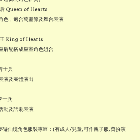
 Queen of Hearts

角色，適合萬聖節及舞台表演

 King of Hearts

皇后配搭成皇室角色組合

牌士兵

表演及團體演出

牌士兵

活動及話劇表演

絲夢遊仙境角色服裝專區：(有成人/兒童, 可作親子服, 齊扮演