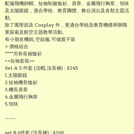
配備飛機師帽、短袖制服恤衫、肩章、金屬飛行胸章、領呔
及太陽眼鏡，適合學校、教育團體、舞台演出及各類主題活
動。
除了萬聖節及 Cosplay 外，更適合學校及教育機構舉辦職
業探索及航空主題教學活動。
有小朋友機師, 空姐服, 可做親子裝
⭐ 價格組合
****另有長袖恤衫
<<短袖套裝>>
Set A 5 件套 (沒帽, 沒長褲) : $245
1.太陽眼鏡
2.短袖機長恤衫
3.機長肩章
4.金屬飛行胸章
5.領呔
------
set B 6件套 (沒長褲) : $265