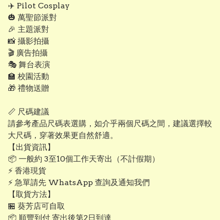
✈️ Pilot Cosplay
🎃 萬聖節派對
🎉 主題派對
📸 攝影拍攝
🎬 廣告拍攝
🎭 舞台表演
🏫 校園活動
🎁 禮物送贈
📏 尺碼建議
請參考產品尺碼表選購，如介乎兩個尺碼之間，建議選擇較
大尺碼，穿著效果更自然舒適。
【出貨資訊】
📦 一般約 3至10個工作天寄出（不計假期）
⚡ 香港現貨
⚡ 急單請先 WhatsApp 查詢及通知我們
【取貨方法】
🏪 葵芳店可自取
📦 順豐到付 寄出後第2日到達