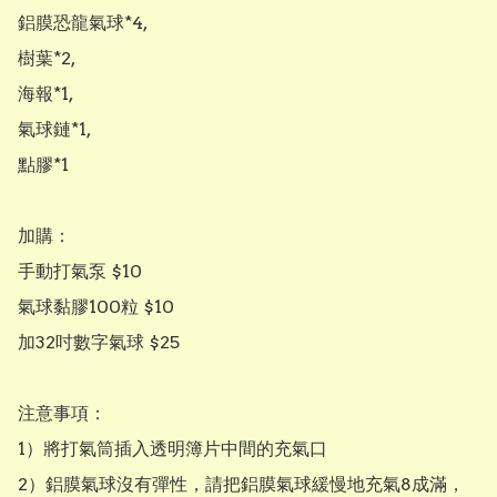
鋁膜恐龍氣球*4,

樹葉*2,

海報*1,

氣球鏈*1,

點膠*1

加購：

手動打氣泵 $10

氣球黏膠100粒 $10

加32吋數字氣球 $25

注意事項：

1）將打氣筒插入透明簿片中間的充氣口

2）鋁膜氣球沒有彈性，請把鋁膜氣球緩慢地充氣8成滿，