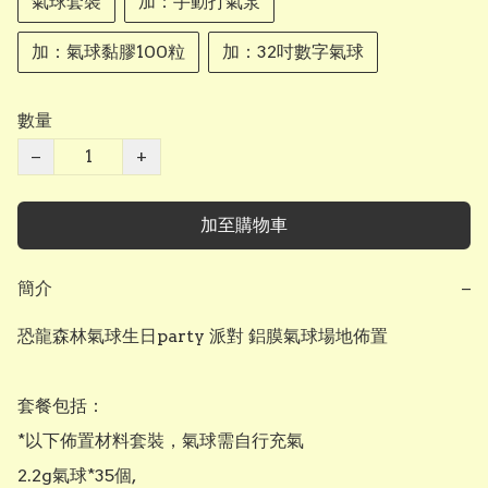
氣球套裝
加：手動打氣泵
加：氣球黏膠100粒
加：32吋數字氣球
數量
−
+
加至購物車
簡介
−
恐龍森林氣球生日party 派對 鋁膜氣球場地佈置 

套餐包括：

*以下佈置材料套裝，氣球需自行充氣

2.2g氣球*35個,
