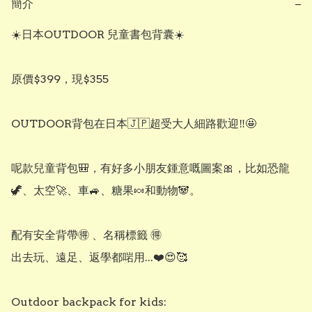
簡介
−
☀️日本OUTDOOR 兒童書包背囊☀️

原價$399，現$355

OUTDOOR背包在日本🇯🇵超受大人細路歡迎‼️🤩

呢款兒童背包🎒，有好多小朋友鍾意嘅圖案🎀，比如恐龍
🦖、太空🚀、車🚙、糖果🍬和動物🐼。

配有安全背帶🉐 、名稱標籤 🉐

出去玩、遠足、返學都啱用...❤️😍🥰

Outdoor backpack for kids:
