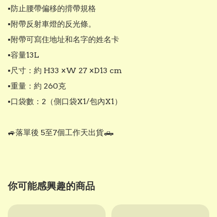
▪︎防止腰帶偏移的揹帶規格

▪︎附帶反射車燈的反光條。

▪︎附帶可寫住地址和名字的姓名卡

▪︎容量13L

▪︎尺寸：約 H33 ×W 27 ×D13 cm

▪︎重量：約 260克 

▪︎口袋數：2（側口袋X1/包內X1）

🚙落單後 5至7個工作天出貨🛻
你可能感興趣的商品