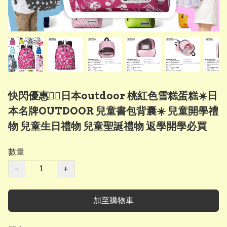
快閃優惠❤️‍🔥日本outdoor 桃紅色雪糕蛋糕☀️日
本名牌OUTDOOR 兒童書包背囊☀️ 兒童開學禮
物 兒童生日禮物 兒童聖誕禮物 返學開學必買
數量
−
+
加至購物車