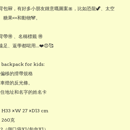
背包🎒，有好多小朋友鍾意嘅圖案🎀，比如恐龍🦖、太空
、糖果🍬和動物🐼。

帶🉐 、名稱標籤 🉐

、返學都啱用...❤️😍🥰

backpack for kids:

帶偏移的揹帶規格

射車燈的反光條。

寫住地址和名字的姓名卡

H33 ×W 27 ×D13 cm

260克 

：2（側口袋X1/包內X1）
