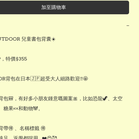
加至購物車
−
UTDOOR 兒童書包背囊☀️

，特價$355

OR背包在日本🇯🇵超受大人細路歡迎‼️🤩

背包🎒，有好多小朋友鍾意嘅圖案🎀，比如恐龍🦖、太空
、糖果🍬和動物🐼。

帶🉐 、名稱標籤 🉐

、返學都啱用...❤️😍🥰
