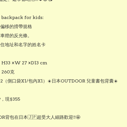
backpack for kids:

帶偏移的揹帶規格

射車燈的反光條。

寫住地址和名字的姓名卡

H33 ×W 27 ×D13 cm

260克 

：2（側口袋X1/包內X1）☀️日本OUTDOOR 兒童書包背囊☀️

，現$355

OR背包在日本🇯🇵超受大人細路歡迎‼️🤩
