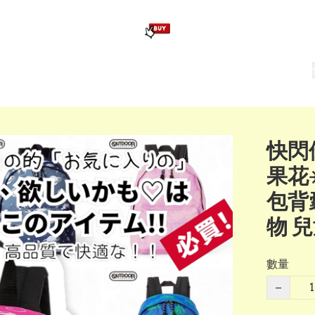
版畢業公仔
訂造公仔用畢業袍
生日派對佈置,服裝,禮物專區
Zootopia）主題生日派對用品
爆旋陀螺 Beyblade及配件
快閃優
果花
包背
物 
數量
−