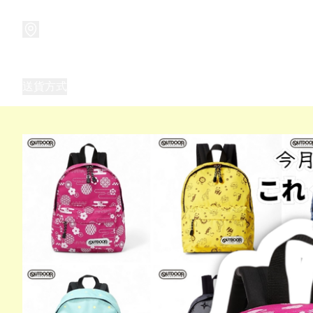
商品
兒童玩具禮品
兒童角色服 表演服
畢業禮品
正
送貨方式
Frozen 主題生日派對用品,服裝,禮物
優獸大都會（