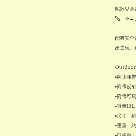
呢款兒童
🚀、車🚙
配有安全背
出去玩、遠足
Outdoor 
▪︎防止腰
▪︎附帶反
▪︎附帶可
▪︎容量13L

▪︎尺寸：約 
▪︎重量：約 
▪︎口袋數