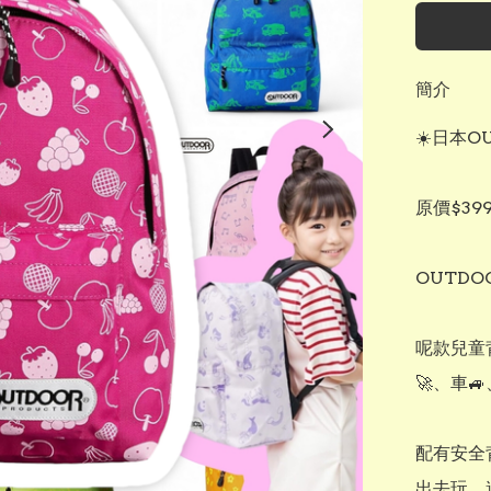
簡介
☀️日本O
原價$399
OUTDO
呢款兒童
🚀、車🚙
配有安全背
出去玩、遠足