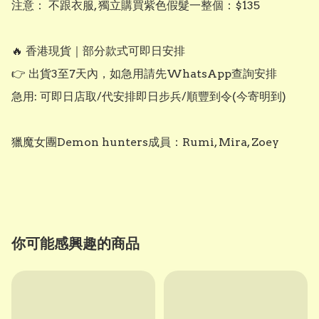
注意： 不跟衣服, 獨立購買紫色假髮一整個：$135

🔥 香港現貨｜部分款式可即日安排

👉 出貨3至7天內，如急用請先WhatsApp查詢安排

急用: 可即日店取/代安排即日步兵/順豐到令(今寄明到)

獵魔女團Demon hunters成員：Rumi, Mira, Zoey

你可能感興趣的商品