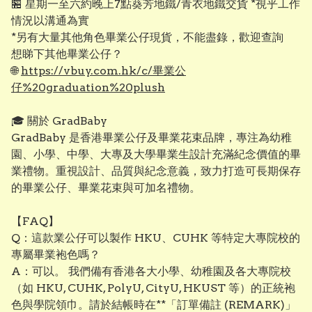
🏪 星期一至六約晚上7點葵芳地鐵/青衣地鐵交貨 *視乎工作
情況以溝通為實
*另有大量其他角色畢業公仔現貨，不能盡錄，歡迎查詢
想睇下其他畢業公仔？
🌐
https://vbuy.com.hk/c/畢業公
仔%20graduation%20plush
🎓 關於 GradBaby
GradBaby 是香港畢業公仔及畢業花束品牌，專注為幼稚
園、小學、中學、大專及大學畢業生設計充滿紀念價值的畢
業禮物。重視設計、品質與紀念意義，致力打造可長期保存
的畢業公仔、畢業花束與可加名禮物。
【FAQ】
Q：這款業公仔可以製作 HKU、CUHK 等特定大專院校的
專屬畢業袍色嗎？
A：可以。 我們備有香港各大小學、幼稚園及各大專院校
（如 HKU, CUHK, PolyU, CityU, HKUST 等）的正統袍
色與學院領巾。請於結帳時在**「訂單備註 (REMARK)」