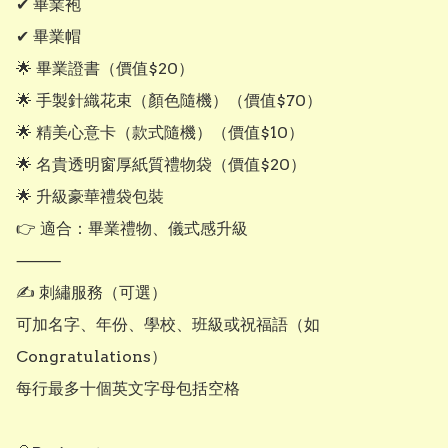
✔ 畢業袍

✔ 畢業帽

🌟 畢業證書（價值$20）

🌟 手製針織花束（顏色隨機）（價值$70）

🌟 精美心意卡（款式隨機）（價值$10）

🌟 名貴透明窗厚紙質禮物袋（價值$20）

🌟 升級豪華禮袋包裝

👉 適合：畢業禮物、儀式感升級

⸻

✍️ 刺繡服務（可選）

可加名字、年份、學校、班級或祝福語（如 
Congratulations）

每行最多十個英文字母包括空格
