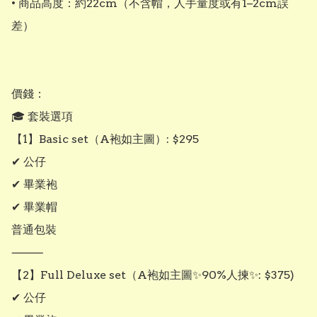
• 商品高度：約22cm（不含帽，人手量度或有1–2cm誤
差）

價錢：

🎓 套裝選項

【1】Basic set（A袍如主圖）: $295

✔ 公仔

✔ 畢業袍

✔ 畢業帽

普通包裝

⸻

【2】Full Deluxe set（A袍如主圖✨90%人揀✨: $375)

✔ 公仔
