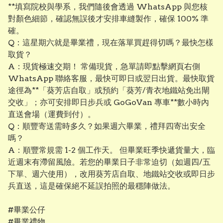
**填寫院校與學系，我們隨後會透過 WhatsApp 與您核
對顏色細節，確認無誤後才安排車縫製作，確保 100% 準
確。
​Q：這星期六就是畢業禮，現在落單買趕得切嗎？最快怎樣
取貨？
A：現貨極速交期！ 常備現貨，急單請即點擊網頁右側
WhatsApp 聯絡客服，最快可即日或翌日出貨。最快取貨
途徑為**「葵芳店自取」或預約「葵芳/青衣地鐵站免出閘
交收」；亦可安排即日步兵或 GoGoVan 專車**數小時內
直送會場（運費到付）。
​Q：順豐寄送需時多久？如果週六畢業，禮拜四寄出安全
嗎？
A：順豐常規需 1-2 個工作天。 但畢業旺季快遞貨量大，臨
近週末有滯留風險。若您的畢業日子非常迫切（如週四/五
下單、週六使用），改用葵芳店自取、地鐵站交收或即日步
兵直送，這是確保絕不延誤拍照的最穩陣做法。
#畢業公仔
#畢業禮物