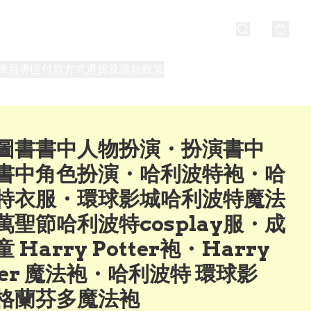
會員專區
付款方式
退貨及退款政策
最新消息
關於我們
圖書書中人物扮演・扮演書中
書中角色扮演・哈利波特袍・哈
特衣服・環球影城哈利波特魔法
萬聖節哈利波特cosplay服・成
 Harry Potter袍・Harry
tter 魔法袍・哈利波特 環球影
格蘭芬多魔法袍