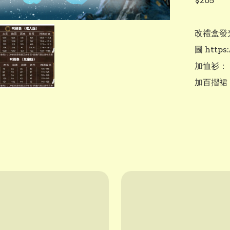
$265

改禮盒發光
圖 https
加恤衫： +
加百摺裙：