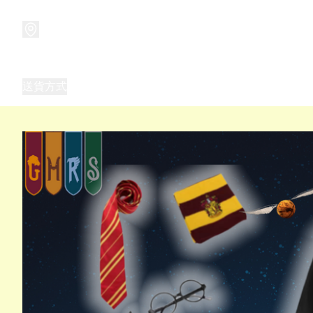
商品
兒童玩具禮品
兒童角色服 表演服
畢業禮品
正
送貨方式
Frozen 主題生日派對用品,服裝,禮物
優獸大都會（