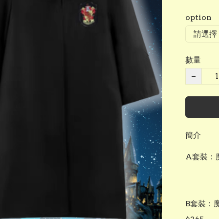
option
數量
−
簡介
A套裝：魔
B套裝：