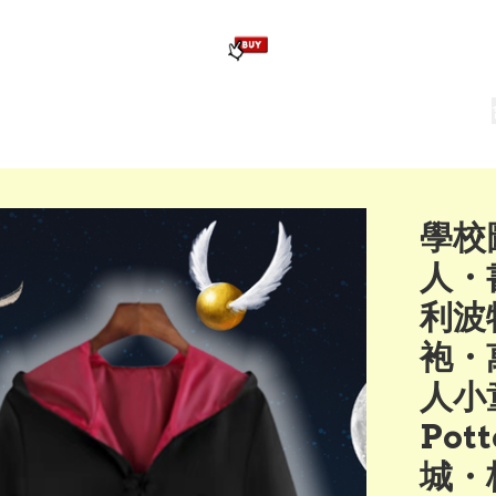
版畢業公仔
訂造公仔用畢業袍
生日派對佈置,服裝,禮物專區
Zootopia）主題生日派對用品
爆旋陀螺 Beyblade及配件
學校
人・
利波
袍・
人小童
Po
城・