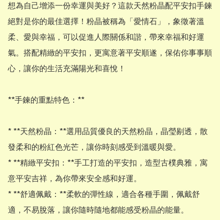
想為自己增添一份幸運與美好？這款天然粉晶配平安扣手鍊
絕對是你的最佳選擇！粉晶被稱為「愛情石」，象徵著溫
柔、愛與幸福，可以促進人際關係和諧，帶來幸福和好運
氣。搭配精緻的平安扣，更寓意著平安順遂，保佑你事事順
心，讓你的生活充滿陽光和喜悅！

**手鍊的重點特色：**

* **天然粉晶：**選用品質優良的天然粉晶，晶瑩剔透，散
發柔和的粉紅色光芒，讓你時刻感受到溫暖與愛。

* **精緻平安扣：**手工打造的平安扣，造型古樸典雅，寓
意平安吉祥，為你帶來安全感和好運。

* **舒適佩戴：**柔軟的彈性線，適合各種手圍，佩戴舒
適，不易脫落，讓你隨時隨地都能感受粉晶的能量。
