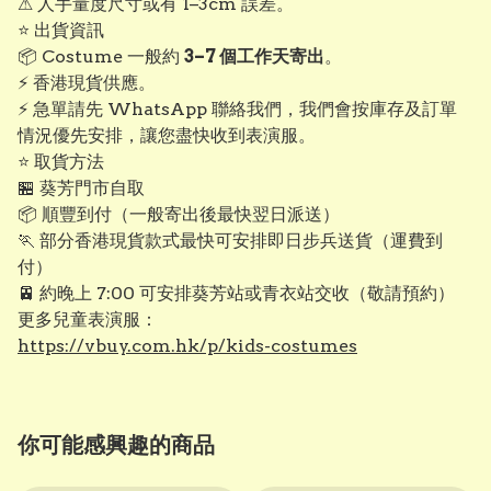
⚠ 人手量度尺寸或有 1–3cm 誤差。
⭐ 出貨資訊
📦 Costume 一般約
3–7 個工作天寄出
。
⚡ 香港現貨供應。
⚡ 急單請先 WhatsApp 聯絡我們，我們會按庫存及訂單
情況優先安排，讓您盡快收到表演服。
⭐ 取貨方法
🏪 葵芳門市自取
📦 順豐到付（一般寄出後最快翌日派送）
🏃 部分香港現貨款式最快可安排即日步兵送貨（運費到
付）
🚈 約晚上 7:00 可安排葵芳站或青衣站交收（敬請預約）
更多兒童表演服：
https://vbuy.com.hk/p/kids-costumes
你可能感興趣的商品