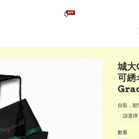
版畢業公仔
訂造公仔用畢業袍
生日派對佈置,服裝,禮物專區
Zootopia）主題生日派對用品
爆旋陀螺 Beyblade及配件
城大
可綉
Gra
自取，順豐
數量