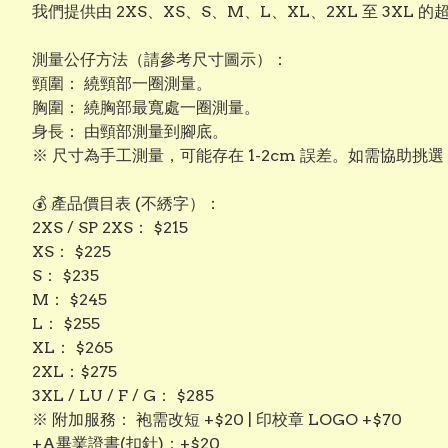
我們提供由 2XS、XS、S、M、L、XL、2XL 至 3
測量公仔方法（請參考尺寸圖示）：
頸圍： 繞頸部一圈測量。
​胸圍： 繞胸部最寬處一圈測量。
​身長： 由頸部測量到腳底。
※ 尺寸為手工測量，可能存在 1-2cm 誤差。如需協助挑
💰 產品價目表 (不綉字）：
​2XS / SP 2XS： $215
​XS： $225
​S： $235
​M： $245
​L： $255
​XL： $265
​2XL：$275
3XL / LU / F / G： $285
​※ 附加服務： 袍需改短 +$20 | 印校章 LOGO +$70
+A畢業證書(扣針)：+$20