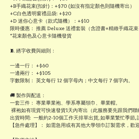
+B手織花束(扣針)：+$70 (如沒有指定顏色則隨機寄出）
+C白色透明窗禮品袋: +$20
+D 迷你心意卡（款式隨機）：+$10
限時優惠： 推薦 Deluxe 送禮套裝（含證書+精緻手織花束
*花束顏色及心意卡隨機發貨
​🧵 綉字收費與細則：
​一邊一行： +$60
​一邊兩行： +$105
​字數限制： 英文每行 12 個字母內；中文每行 7 個字內。
​​🚚 製作與配送：
​一套三件： 專業畢業袍、學系專屬領巾、畢業帽。
裸袍如有現貨可快速發貨1天內寄出（此服務要先跟我們聯絡
出貨時間: 一般約2-10個工作天排單出貨, 如畢業繁忙季節,
【​急件處理】： 如需急用或有其他大學領巾訂製需求，歡