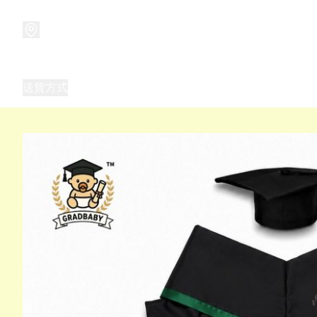
商品
兒童玩具禮品
兒童角色服 表演服
畢業禮品
正
送貨方式
Frozen 主題生日派對用品,服裝,禮物
優獸大都會（