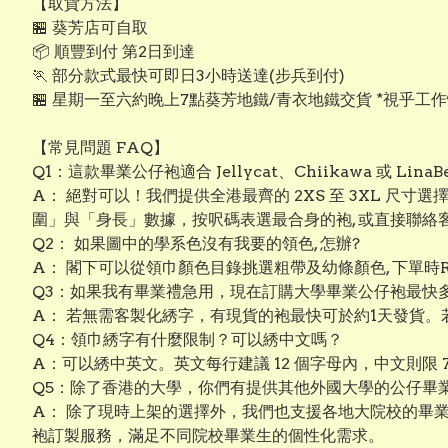
【取貨方法】
🏪 葵芳店可自取
📦 順豐到付 第2日到達
🏃 部分款式最快可即日3小時送達(步兵到付)
🏪 星期一至六約晚上7點葵芳地鐵/青衣地鐵交貨 *視乎工
【常見問題 FAQ】
Q1：這款畢業公仔袍適合 Jellycat、Chiikawa 或 Lin
A： 絕對可以！我們提供全港最齊的 2XS 至 3XL 尺寸
圍」與「身長」數據，按呎碼表選最合身的袍, 或直接聯
Q2： 如果圖中的學系色沒有我要的領色, 怎辦?
A： 閣下可以從領巾顏色目錄挑選粗帶及幼條顏色, 下單時R
Q3：如果我有畢業禮急用，現在訂購大學畢業公仔袍最快
A： 若無需客製化綉字，有現貨的袍最快可於約1天發貨。
Q4：領巾綉字有什麼限制？可以綉中文嗎？
A：可以綉中英文。英文每行建議 12 個字母內，中文則限
Q5：除了香港的大學，你們有提供其他外國大學的公仔畢
A： 除了現時上架的選擇外，我們也支援各地大院校的畢
袍訂製服務，滿足不同院校畢業生的個性化需求。