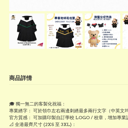
商品詳情
​🎓 獨一無二的客製化祝福：
專業綉字： 可於領巾左右兩邊刺綉最多兩行文字（中英文
​官方質感： 可加購印製自訂學校 LOGO / 校章，增加專
​📐 全港最齊尺寸 (2XS 至 3XL)：