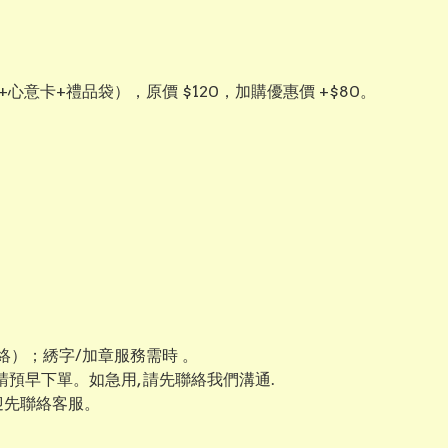
+心意卡+禮品袋），原價 $120，加購優惠價 +$80。
）；綉字/加章服務需時 。
 請預早下單。如急用, 請先聯絡我們溝通.
迎先聯絡客服。