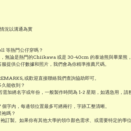
作情況以溝通為實
aBell 等熱門公仔穿嗎？
選擇，無論是熱門的Chiikawa 或是 30-40cm 的泰迪熊
絡客服提供公仔數據和照片，我們會為你精準推薦尺碼。
EMARKS, 或歡迎直接聯絡我們查詢協助即可。
多久能收到？
若需加綉名字或年份，一般製作時間為 1-2 星期，如遇急用，
 7 個字內，每邊領位置最多可綉兩行，字跡工整清晰。
業袍嗎？
業袍訂製。如果你有其他大學的領巾顏色需求、或需要特定的學