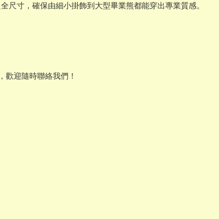
XL 的超全尺寸，確保由細小掛飾到大型畢業熊都能穿出專業質感。
選，歡迎隨時聯絡我們！