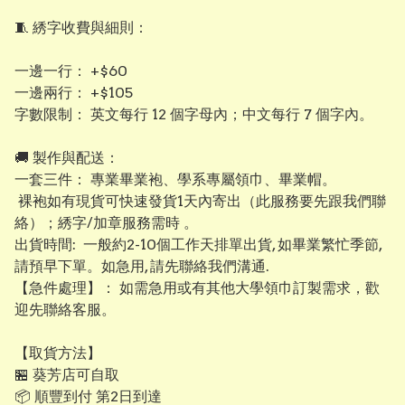
​🧵 綉字收費與細則：
​一邊一行： +$60
​一邊兩行： +$105
​字數限制： 英文每行 12 個字母內；中文每行 7 個字內。
​​🚚 製作與配送：
​一套三件： 專業畢業袍、學系專屬領巾、畢業帽。
裸袍如有現貨可快速發貨1天內寄出（此服務要先跟我們聯
絡）；綉字/加章服務需時 。
出貨時間: 一般約2-10個工作天排單出貨, 如畢業繁忙季節,
請預早下單。如急用, 請先聯絡我們溝通.
【​急件處理】： 如需急用或有其他大學領巾訂製需求，歡
迎先聯絡客服。
【取貨方法】
🏪 葵芳店可自取
📦 順豐到付 第2日到達