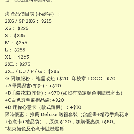
💰 產品價目表 (不綉字）：
​2XS / SP 2XS： $215
​XS： $225
​S： $235
​M： $245
​L： $255
​XL： $265
​2XL：$275
3XL / LU / F / G： $285
​※ 附加服務： 袍需改短 +$20 | 印校章 LOGO +$70
+A畢業證書(扣針)：+$20
+B手織花束(扣針)：+$70 (如沒有指定顏色則隨機寄出）
+C白色透明窗禮品袋: +$20
+D 迷你心意卡（款式隨機）：+$10
限時優惠： 推薦 Deluxe 送禮套裝（含證書+精緻手織花束
+心意卡+禮品袋），原價 $120，加購優惠價 +$80。
*花束顏色及心意卡隨機發貨