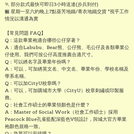
🏃 部分款式最快可即日3小時送達(步兵到付)
🏪 星期一至六約晚上7點葵芳地鐵/青衣地鐵交貨 *視乎工作
情況以溝通為實
【常見問題 FAQ】
Q：這款畢業袍適合哪些公仔穿著？
A：適合Labubu、Bear熊、公仔熊、毛公仔及各類畢業公
仔使用。我們可按公仔高度推薦合適尺寸。
Q：可以綉名字及畢業年份嗎？
A：可以，可加綉英文名、中文名、畢業年份、學校名稱及
學系名稱。
Q：可以加CityU校章嗎？
A：可以，可加購城市大學（CityU）校章刺繡或印製服
務。
Q：社會工作碩士的畢業領顏色是什麼？
A：Master of Social Work（社會工作碩士）採用
Peacock Blue孔雀藍配深藍色V領設計，與城大官方畢業
袍顏色規格一致。
Q：急單可以安排嗎？