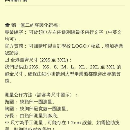
​🎓 獨一無二的客製化祝福：
專業綉字： 可於領巾左右兩邊刺綉最多兩行文字（中英文
均可）。
​官方質感： 可加購印製自訂學校 LOGO / 校章，增加專業
認證度。
​📐 全港最齊尺寸 (2XS 至 3XL)：
我們提供由 2XS、XS、S、M、L、XL、2XL 至 3XL 的
超全尺寸，確保由細小掛飾到大型畢業熊都能穿出專業質
感。
測量公仔方法（請參考尺寸圖示）：
頸圍： 繞頸部一圈測量。
​胸圍： 繞胸部最寬處一圈測量。
​身長： 由頸部測量到腳底。
※ 尺寸為手工測量，可能存在 1-2cm 誤差。如需協助挑
選，歡迎隨時聯絡我們！