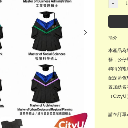
−
簡介
本產品為
藝，公仔
獨特的袍
配深藍色
置加綉名
（Cit
請在訂單