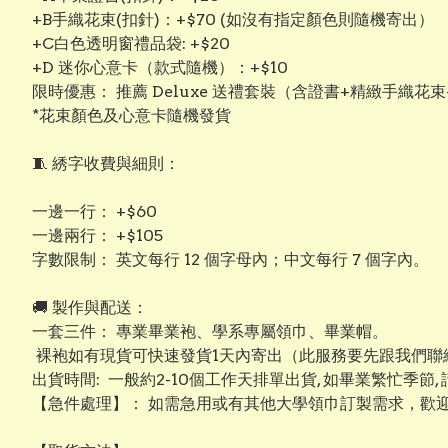
+B手織花束(扣針)：+$70 (如沒有指定顏色則隨機寄出）
+C白色透明窗禮品袋: +$20
+D 迷你心意卡（款式隨機）：+$10
限時優惠： 推薦 Deluxe 送禮套裝（含證書+精緻手織花束
*花束顏色及心意卡隨機發貨
​🧵 綉字收費與細則：
​一邊一行： +$60
​一邊兩行： +$105
​字數限制： 英文每行 12 個字母內；中文每行 7 個字內。
​🚚 製作與配送：
​一套三件： 專業畢業袍、學系專屬領巾、畢業帽。
裸袍如有現貨可快速發貨1天內寄出（此服務要先跟我們聯絡
出貨時間: 一般約2-10個工作天排單出貨, 如畢業繁忙季節,
【​急件處理】： 如需急用或有其他大學領巾訂製需求，歡