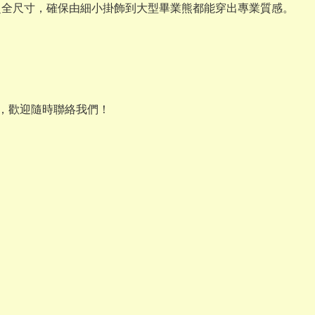
XL 的超全尺寸，確保由細小掛飾到大型畢業熊都能穿出專業質感。
選，歡迎隨時聯絡我們！