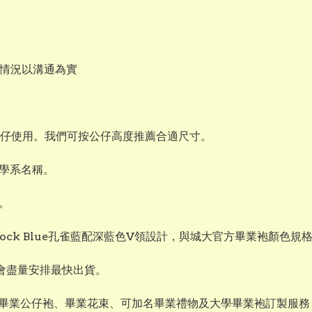
作情況以溝通為實
業公仔使用。我們可按公仔高度推薦合適尺寸。
學系名稱。
。
用Peacock Blue孔雀藍配深藍色V領設計，與城大官方畢業袍顏色規
們會盡量安排最快出貨。
提供畢業公仔袍、畢業花束、可加名畢業禮物及大學畢業袍訂製服