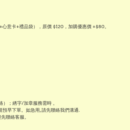
+心意卡+禮品袋），原價 $120，加購優惠價 +$80。
）；綉字/加章服務需時 。
 請預早下單。如急用, 請先聯絡我們溝通.
迎先聯絡客服。