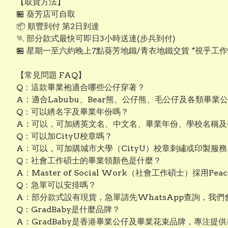
【取貨方法】
🏪 葵芳店可自取
📦 順豐到付 第2日到達
🏃 部分款式最快可即日3小時送達(步兵到付)
🏪 星期一至六約晚上7點葵芳地鐵/青衣地鐵交貨 *視乎工
【常見問題 FAQ】
Q：這款畢業袍適合哪些公仔穿著？
A：適合Labubu、Bear熊、公仔熊、毛公仔及各類畢
Q：可以綉名字及畢業年份嗎？
A：可以，可加綉英文名、中文名、畢業年份、學校名稱及
Q：可以加CityU校章嗎？
A：可以，可加購城市大學（CityU）校章刺繡或印製服務
Q：社會工作碩士的畢業領顏色是什麼？
A：Master of Social Work（社會工作碩士）採
Q：急單可以安排嗎？
A：部分款式設有現貨，急單請先WhatsApp查詢，我
Q：GradBaby是什麼品牌？
A：GradBaby是香港畢業公仔及畢業花束品牌，專注