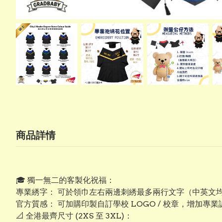
商品詳情
​🎓 獨一無二的客製化祝福：
專業綉字： 可於領巾左右兩邊刺綉最多兩行文字（中英文
​官方質感： 可加購印製自訂學校 LOGO / 校章，增加專
​📐 全港最齊尺寸 (2XS 至 3XL)：