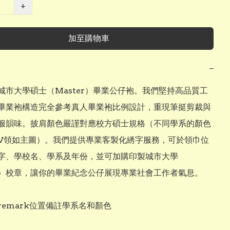
+
加至購物車
−
城市大學碩士（Master）畢業公仔袍。我們堅持高品質工
畢業袍構造完全參考真人畢業袍比例設計，重現筆挺剪裁與
服韻味。披肩顏色嚴謹對應校方碩士規格（不同學系的顏色
V領如主圖）。我們提供專業客製化綉字服務，可於領巾位
字、學校名、學系及年份，並可加購印製城市大學
yU）校章，讓你的畢業紀念公仔展現專業社會工作者氣息。

remark位置備註學系名和顏色