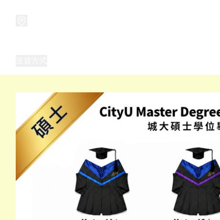
商品
兒童玩具禮品
兒童角色服 表演服
畢業禮品
正
送貨方式
Frozen 主題生日派對用品,服裝,禮物
優獸大都會（