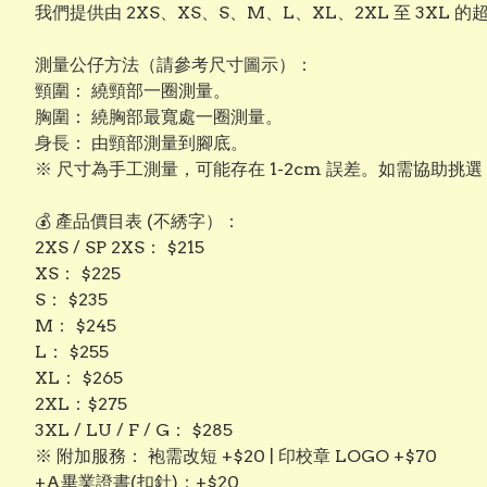
我們提供由 2XS、XS、S、M、L、XL、2XL 至 3
測量公仔方法（請參考尺寸圖示）：
頸圍： 繞頸部一圈測量。
​胸圍： 繞胸部最寬處一圈測量。
​身長： 由頸部測量到腳底。
※ 尺寸為手工測量，可能存在 1-2cm 誤差。如需協助挑
💰 產品價目表 (不綉字）：
​2XS / SP 2XS： $215
​XS： $225
​S： $235
​M： $245
​L： $255
​XL： $265
​2XL：$275
3XL / LU / F / G： $285
​※ 附加服務： 袍需改短 +$20 | 印校章 LOGO +$70
+A畢業證書(扣針)：+$20