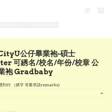
會員專區
付款方式
退貨及退款政策
最新消息
關於我們
CityU公仔畢業袍-碩士
ter 可綉名/校名/年份/校章 公
袍 Gradbaby
到付 （綉字 等要求請remarks)