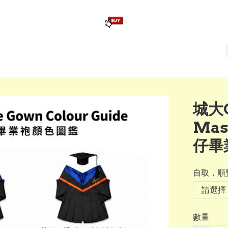
版畢業公仔
訂造公仔用畢業袍
生日派對佈置,服裝,禮物專區
Zootopia）主題生日派對用品
爆旋陀螺 Beyblade及配件
城大
Mas
仔畢業
自取，順豐
數量