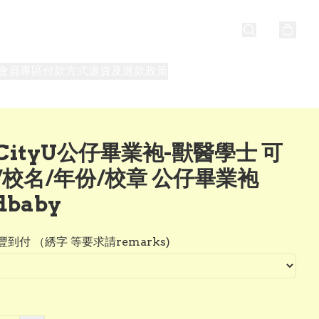
會員專區
付款方式
退貨及退款政策
最新消息
關於我們
CityU公仔畢業袍-獸醫學士 可
/校名/年份/校章 公仔畢業袍
dbaby
到付 （綉字 等要求請remarks)