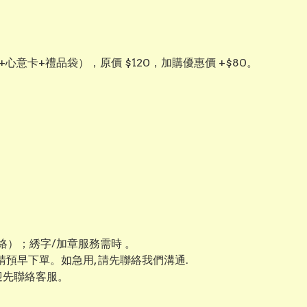
+心意卡+禮品袋），原價 $120，加購優惠價 +$80。
）；綉字/加章服務需時 。
 請預早下單。如急用, 請先聯絡我們溝通.
迎先聯絡客服。