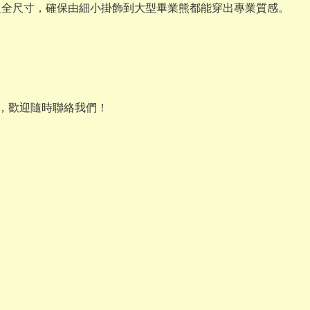
XL 的超全尺寸，確保由細小掛飾到大型畢業熊都能穿出專業質感。
選，歡迎隨時聯絡我們！