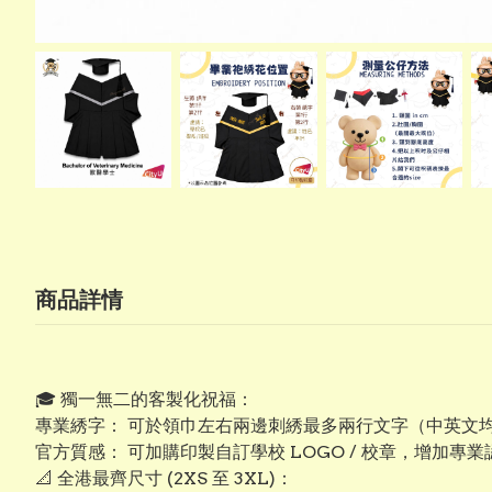
商品詳情
​🎓 獨一無二的客製化祝福：
專業綉字： 可於領巾左右兩邊刺綉最多兩行文字（中英文
​官方質感： 可加購印製自訂學校 LOGO / 校章，增加專
​📐 全港最齊尺寸 (2XS 至 3XL)：