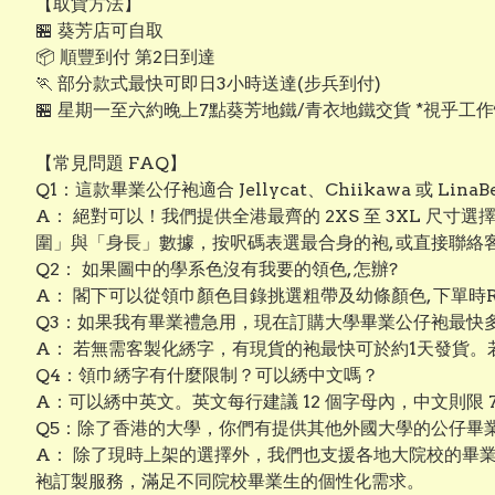
【取貨方法】
🏪 葵芳店可自取
📦 順豐到付 第2日到達
🏃 部分款式最快可即日3小時送達(步兵到付)
🏪 星期一至六約晚上7點葵芳地鐵/青衣地鐵交貨 *視乎工
【常見問題 FAQ】
Q1：這款畢業公仔袍適合 Jellycat、Chiikawa 或 Lin
A： 絕對可以！我們提供全港最齊的 2XS 至 3XL 尺寸
圍」與「身長」數據，按呎碼表選最合身的袍, 或直接聯
Q2： 如果圖中的學系色沒有我要的領色, 怎辦?
A： 閣下可以從領巾顏色目錄挑選粗帶及幼條顏色, 下單時R
Q3：如果我有畢業禮急用，現在訂購大學畢業公仔袍最快
A： 若無需客製化綉字，有現貨的袍最快可於約1天發貨。
Q4：領巾綉字有什麼限制？可以綉中文嗎？
A：可以綉中英文。英文每行建議 12 個字母內，中文則限
Q5：除了香港的大學，你們有提供其他外國大學的公仔畢
A： 除了現時上架的選擇外，我們也支援各地大院校的畢
袍訂製服務，滿足不同院校畢業生的個性化需求。