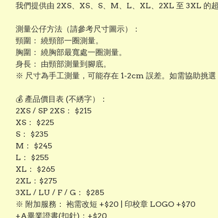
我們提供由 2XS、XS、S、M、L、XL、2XL 至 3
測量公仔方法（請參考尺寸圖示）：
頸圍： 繞頸部一圈測量。
​胸圍： 繞胸部最寬處一圈測量。
​身長： 由頸部測量到腳底。
※ 尺寸為手工測量，可能存在 1-2cm 誤差。如需協助挑
💰 產品價目表 (不綉字）：
​2XS / SP 2XS： $215
​XS： $225
​S： $235
​M： $245
​L： $255
​XL： $265
​2XL：$275
3XL / LU / F / G： $285
​※ 附加服務： 袍需改短 +$20 | 印校章 LOGO +$70
+A畢業證書(扣針)：+$20