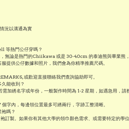
作情況以溝通為實
aBell 等熱門公仔穿嗎？
選擇，無論是熱門的Chiikawa 或是 30-40cm 的泰迪熊
絡客服提供公仔數據和照片，我們會為你精準推薦尺碼。
EMARKS, 或歡迎直接聯絡我們查詢協助即可。
多久能收到？
若需加綉名字或年份，一般製作時間為 1-2 星期，如遇急用，
 7 個字內，每邊領位置最多可綉兩行，字跡工整清晰。
業袍嗎？
業袍訂製。如果你有其他大學的領巾顏色需求、或需要特定的學