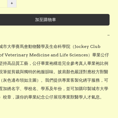
+
加至購物車
−
市大學賽馬會動物醫學及生命科學院（Jockey Club 
 of Veterinary Medicine and Life Sciences）畢業公仔
堅持高品質工藝，公仔畢業袍構造完全參考真人畢業袍比例
現筆挺剪裁與獨特的袍服韻味。披肩顏色嚴謹對應校方獸醫
（灰色邊布領如主圖）。我們提供專業客製化綉字服務，可
置加綉名字、學校名、學系及年份，並可加購印製城市大學
yU）校章，讓你的畢業紀念公仔展現專業獸醫學人才氣息。
