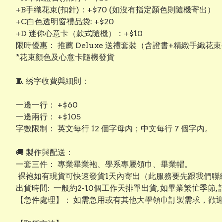
+B手織花束(扣針)：+$70 (如沒有指定顏色則隨機寄出）
+C白色透明窗禮品袋: +$20
+D 迷你心意卡（款式隨機）：+$10
限時優惠： 推薦 Deluxe 送禮套裝（含證書+精緻手織花束
*花束顏色及心意卡隨機發貨
​🧵 綉字收費與細則：
​一邊一行： +$60
​一邊兩行： +$105
​字數限制： 英文每行 12 個字母內；中文每行 7 個字內。
​​🚚 製作與配送：
​一套三件： 專業畢業袍、學系專屬領巾、畢業帽。
裸袍如有現貨可快速發貨1天內寄出（此服務要先跟我們聯絡
出貨時間: 一般約2-10個工作天排單出貨, 如畢業繁忙季節,
【​急件處理】： 如需急用或有其他大學領巾訂製需求，歡