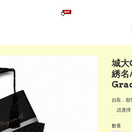
版畢業公仔
訂造公仔用畢業袍
生日派對佈置,服裝,禮物專區
Zootopia）主題生日派對用品
爆旋陀螺 Beyblade及配件
城大
綉名
Gra
自取，順豐
數量