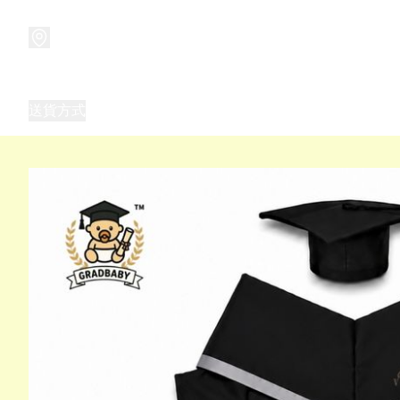
商品
兒童玩具禮品
兒童角色服 表演服
畢業禮品
正
送貨方式
Frozen 主題生日派對用品,服裝,禮物
優獸大都會（