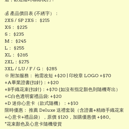
💰 產品價目表 (不綉字）：
​2XS / SP 2XS： $215
​XS： $225
​S： $235
​M： $245
​L： $255
​XL： $265
​2XL：$275
3XL / LU / F / G： $285
​※ 附加服務： 袍需改短 +$20 | 印校章 LOGO +$70
+A畢業證書(扣針)：+$20
+B手織花束(扣針)：+$70 (如沒有指定顏色則隨機寄出）
+C白色透明窗禮品袋: +$20
+D 迷你心意卡（款式隨機）：+$10
限時優惠： 推薦 Deluxe 送禮套裝（含證書+精緻手織花束
+心意卡+禮品袋），原價 $120，加購優惠價 +$80。
*花束顏色及心意卡隨機發貨