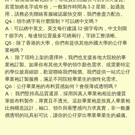
若需加綉名字或年份，一般製作時間為 1-2 星期，如遇急
用，請務必先聯絡客服確認最快交期，我們會盡力配合。
Q4：領巾綉字有什麼限制？可以綉中文嗎？
A：可以綉中英文。英文每行建議 12 個字母內，中文則限
7 個字內，每邊領位置最多可綉兩行，字跡工整清晰。
Q5：除了香港的大學，你們有提供其他外國大學的公仔畢
業袍嗎？
A： 除了現時上架的選擇外，我們也支援各地大院校的畢
業袍訂製。如果你有其他大學的領巾顏色需求、或需要特定
的學位披肩細節，歡迎聯絡我們報價。我們提供一站式公仔
畢業袍訂製服務，滿足不同院校畢業生的個性化需求。
Q6：公仔畢業袍的布料質感如何？會很薄或透明嗎？
A： 我們堅持高品質還原，採用與真人畢業袍相近的優質
筆挺布料製作，厚實且不透光。這款畢業袍是按真人畢業袍
比例構造設計，袖口、領巾與垂墜感均力求真實，非一般廉
價透明的玩具衫可比，讓你的公仔穿出專業畢業生的威儀。