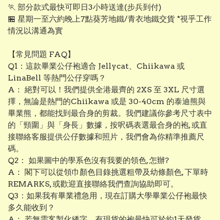
🏃 部分款式最快可即日3小時送達(步兵到付)
🏪 星期一至六約晚上7點葵芳地鐵/青衣地鐵交貨 *視乎工作
情況以溝通為實
【常見問題 FAQ】
Q1：這款畢業公仔袍適合 Jellycat、Chiikawa 或
LinaBell 等熱門公仔穿嗎？
A： 絕對可以！我們提供全港最齊的 2XS 至 3XL 尺寸選
擇，無論是熱門的Chiikawa 或是 30-40cm 的泰迪熊與
畢業熊，都能找到最合身的剪裁。我們建議你參考尺寸表中
的「頸圍」與「身長」數據，按呎碼表選最合身的袍, 或直
接聯絡客服提供公仔數據和照片，我們會為你精準推薦尺
碼。
Q2： 如果圖中的學系色沒有我要的領色, 怎辦?
A： 閣下可以從領巾顏色目錄挑選粗帶及幼條顏色, 下單時
REMARKS, 或歡迎直接聯絡我們查詢協助即可。
Q3：如果我有畢業禮急用，現在訂購大學畢業公仔袍最快
多久能收到？
A： 若無需客製化綉字，有現貨的袍最快可於約1天發貨。