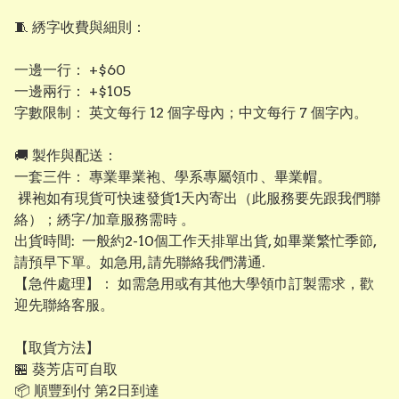
​🧵 綉字收費與細則：
​一邊一行： +$60
​一邊兩行： +$105
​字數限制： 英文每行 12 個字母內；中文每行 7 個字內。
​​🚚 製作與配送：
​一套三件： 專業畢業袍、學系專屬領巾、畢業帽。
裸袍如有現貨可快速發貨1天內寄出（此服務要先跟我們聯
絡）；綉字/加章服務需時 。
出貨時間: 一般約2-10個工作天排單出貨, 如畢業繁忙季節,
請預早下單。如急用, 請先聯絡我們溝通.
【​急件處理】： 如需急用或有其他大學領巾訂製需求，歡
迎先聯絡客服。
【取貨方法】
🏪 葵芳店可自取
📦 順豐到付 第2日到達