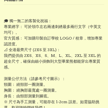
​🎓 獨一無二的客製化祝福：
專業綉字： 可於領巾左右兩邊刺綉最多兩行文字（中英文
均可）。
​官方質感： 可加購印製自訂學校 LOGO / 校章，增加專業
認證度。
​📐 全港最齊尺寸 (2XS 至 3XL)：
我們提供由 2XS、XS、S、M、L、XL、2XL 至 3XL 的
超全尺寸，確保由細小掛飾到大型畢業熊都能穿出專業質
感。
測量公仔方法（請參考尺寸圖示）：
頸圍： 繞頸部一圈測量。
​胸圍： 繞胸部最寬處一圈測量。
​身長： 由頸部測量到腳底。
※ 尺寸為手工測量，可能存在 1-2cm 誤差。如需協助挑
選，歡迎隨時聯絡我們！