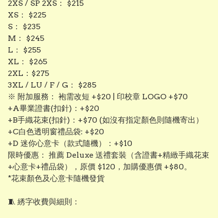
​2XS / SP 2XS： $215
​XS： $225
​S： $235
​M： $245
​L： $255
​XL： $265
​2XL：$275
3XL / LU / F / G： $285
​※ 附加服務： 袍需改短 +$20 | 印校章 LOGO +$70
+A畢業證書(扣針)：+$20
+B手織花束(扣針)：+$70 (如沒有指定顏色則隨機寄出）
+C白色透明窗禮品袋: +$20
+D 迷你心意卡（款式隨機）：+$10
限時優惠： 推薦 Deluxe 送禮套裝（含證書+精緻手織花束
+心意卡+禮品袋），原價 $120，加購優惠價 +$80。
*花束顏色及心意卡隨機發貨
​🧵 綉字收費與細則：