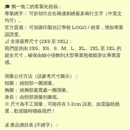
​🎓 獨一無二的客製化祝福：
專業綉字： 可於領巾左右兩邊刺綉最多兩行文字（中英文
均可）。
​官方質感： 可加購印製自訂學校 LOGO / 校章，增加專業
認證度。
​📐 全港最齊尺寸 (2XS 至 3XL)：
我們提供由 2XS、XS、S、M、L、XL、2XL 至 3XL 的
超全尺寸，確保由細小掛飾到大型畢業熊都能穿出專業質
感。
測量公仔方法（請參考尺寸圖示）：
頸圍： 繞頸部一圈測量。
​胸圍： 繞胸部最寬處一圈測量。
​身長： 由頸部測量到腳底。
※ 尺寸為手工測量，可能存在 1-2cm 誤差。如需協助挑
選，歡迎隨時聯絡我們！
💰 產品價目表 (不綉字）：