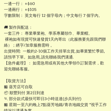
​一邊一行： +$60
​一邊兩行： +$105
​字數限制： 英文每行 12 個字母內；中文每行 7 個字內。
​​🚚 製作與配送：
​一套三件： 專業畢業袍、學系專屬領巾、畢業帽。
裸袍如有現貨可快速發貨1天內寄出（此服務要先跟我們聯
絡）；綉字/加章服務需時 。
出貨時間: 一般約2-10個工作天排單出貨, 如畢業繁忙季節,
請預早下單。如急用, 請先聯絡我們溝通.
【​急件處理】： 如需急用或有其他大學領巾訂製需求，歡
迎先聯絡客服。
【取貨方法】
🏪 葵芳店可自取
📦 順豐到付 第2日到達
🏃 部分款式最快可即日3小時送達(步兵到付)
🏪 星期一至六約晚上7點葵芳地鐵/青衣地鐵交貨 *視乎工作
情況以溝通為實