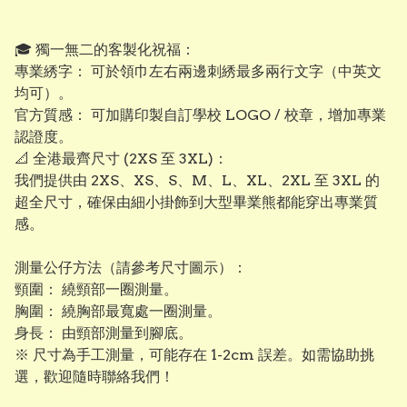
​🎓 獨一無二的客製化祝福：
專業綉字： 可於領巾左右兩邊刺綉最多兩行文字（中英文
均可）。
​官方質感： 可加購印製自訂學校 LOGO / 校章，增加專業
認證度。
​📐 全港最齊尺寸 (2XS 至 3XL)：
我們提供由 2XS、XS、S、M、L、XL、2XL 至 3XL 的
超全尺寸，確保由細小掛飾到大型畢業熊都能穿出專業質
感。
測量公仔方法（請參考尺寸圖示）：
頸圍： 繞頸部一圈測量。
​胸圍： 繞胸部最寬處一圈測量。
​身長： 由頸部測量到腳底。
※ 尺寸為手工測量，可能存在 1-2cm 誤差。如需協助挑
選，歡迎隨時聯絡我們！