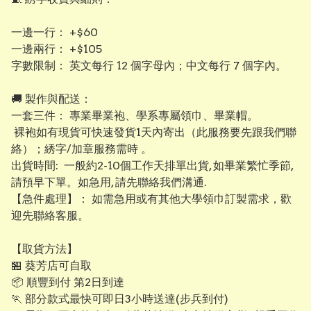
​一邊一行： +$60
​一邊兩行： +$105
​字數限制： 英文每行 12 個字母內；中文每行 7 個字內。
​🚚 製作與配送：
​一套三件： 專業畢業袍、學系專屬領巾、畢業帽。
裸袍如有現貨可快速發貨1天內寄出（此服務要先跟我們聯
絡）；綉字/加章服務需時 。
出貨時間: 一般約2-10個工作天排單出貨, 如畢業繁忙季節,
請預早下單。如急用, 請先聯絡我們溝通.
【​急件處理】： 如需急用或有其他大學領巾訂製需求，歡
迎先聯絡客服。
【取貨方法】
🏪 葵芳店可自取
📦 順豐到付 第2日到達
🏃 部分款式最快可即日3小時送達(步兵到付)