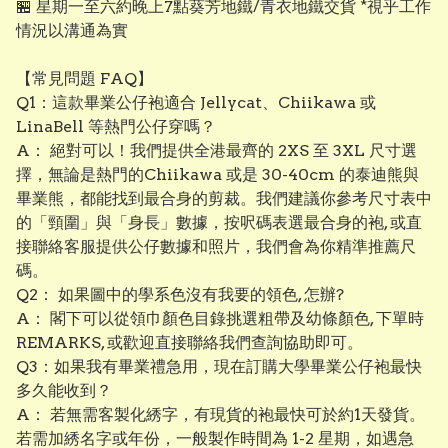
🏪 星期一至六約晚上7點葵芳地鐵/青衣地鐵交貨 *視乎工作
情況以溝通為實
【常見問題 FAQ】
Q1：這款畢業公仔袍適合 Jellycat、Chiikawa 或
LinaBell 等熱門公仔穿嗎？
A： 絕對可以！我們提供全港最齊的 2XS 至 3XL 尺寸選
擇，無論是熱門的Chiikawa 或是 30-40cm 的泰迪熊與
畢業熊，都能找到最合身的剪裁。我們建議你參考尺寸表中
的「頸圍」與「身長」數據，按呎碼表選最合身的袍, 或直
接聯絡客服提供公仔數據和照片，我們會為你精準推薦尺
碼。
Q2： 如果圖中的學系色沒有我要的領色, 怎辦?
A： 閣下可以從領巾顏色目錄挑選粗帶及幼條顏色, 下單時
REMARKS, 或歡迎直接聯絡我們查詢協助即可。
Q3：如果我有畢業禮急用，現在訂購大學畢業公仔袍最快
多久能收到？
A： 若無需客製化綉字，有現貨的袍最快可於約1天發貨。
若需加綉名字或年份，一般製作時間為 1-2 星期，如遇急