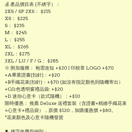
💰 產品價目表 (不綉字）：
​2XS / SP 2XS： $215
​XS： $225
​S： $235
​M： $245
​L： $255
​XL： $265
​2XL：$275
3XL / LU / F / G： $285
​※ 附加服務： 袍需改短 +$20 | 印校章 LOGO +$70
+A畢業證書(扣針)：+$20
+B手織花束(扣針)：+$70 (如沒有指定顏色則隨機寄出）
+C白色透明窗禮品袋: +$20
+D 迷你心意卡（款式隨機）：+$10
限時優惠： 推薦 Deluxe 送禮套裝（含證書+精緻手織花束
+心意卡+禮品袋），原價 $120，加購優惠價 +$80。
*花束顏色及心意卡隨機發貨
​🧵 綉字收費與細則：