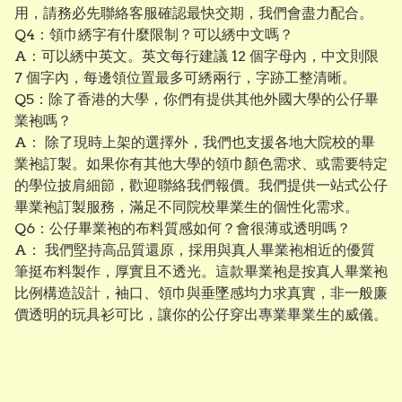
用，請務必先聯絡客服確認最快交期，我們會盡力配合。
Q4：領巾綉字有什麼限制？可以綉中文嗎？
A：可以綉中英文。英文每行建議 12 個字母內，中文則限
7 個字內，每邊領位置最多可綉兩行，字跡工整清晰。
Q5：除了香港的大學，你們有提供其他外國大學的公仔畢
業袍嗎？
A： 除了現時上架的選擇外，我們也支援各地大院校的畢
業袍訂製。如果你有其他大學的領巾顏色需求、或需要特定
的學位披肩細節，歡迎聯絡我們報價。我們提供一站式公仔
畢業袍訂製服務，滿足不同院校畢業生的個性化需求。
Q6：公仔畢業袍的布料質感如何？會很薄或透明嗎？
A： 我們堅持高品質還原，採用與真人畢業袍相近的優質
筆挺布料製作，厚實且不透光。這款畢業袍是按真人畢業袍
比例構造設計，袖口、領巾與垂墜感均力求真實，非一般廉
價透明的玩具衫可比，讓你的公仔穿出專業畢業生的威儀。