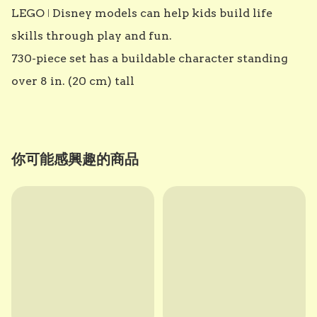
LEGO ǀ Disney models can help kids build life 
skills through play and fun.

730-piece set has a buildable character standing 
over 8 in. (20 cm) tall
你可能感興趣的商品