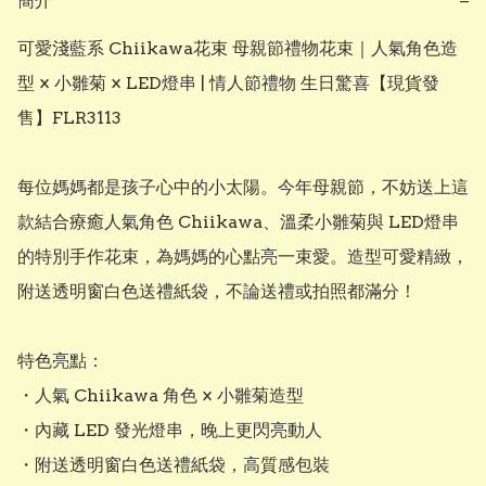
簡介
−
可愛淺藍系 Chiikawa花束 母親節禮物花束｜人氣角色造
型 × 小雛菊 × LED燈串 | 情人節禮物 生日驚喜【現貨發
售】FLR3113 

每位媽媽都是孩子心中的小太陽。今年母親節，不妨送上這
款結合療癒人氣角色 Chiikawa、溫柔小雛菊與 LED燈串
的特別手作花束，為媽媽的心點亮一束愛。造型可愛精緻，
附送透明窗白色送禮紙袋，不論送禮或拍照都滿分！

特色亮點：

・人氣 Chiikawa 角色 × 小雛菊造型

・內藏 LED 發光燈串，晚上更閃亮動人

・附送透明窗白色送禮紙袋，高質感包裝
