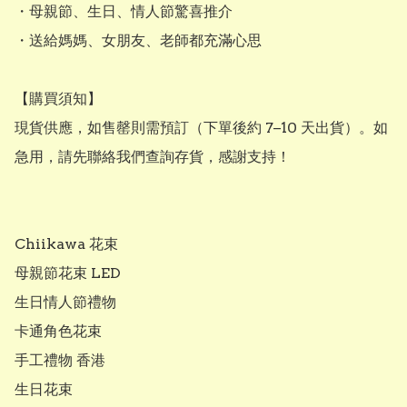
・母親節、生日、情人節驚喜推介

・送給媽媽、女朋友、老師都充滿心思

【購買須知】

現貨供應，如售罄則需預訂（下單後約 7–10 天出貨）。如
急用，請先聯絡我們查詢存貨，感謝支持！

Chiikawa 花束

母親節花束 LED

生日情人節禮物

卡通角色花束

手工禮物 香港

生日花束
