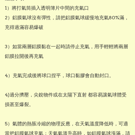
1）將打氣筒插入透明簿片中間的充氣口

2）鋁膜氣球沒有彈性，請把鋁膜氣球緩慢地充氣80%滿，
充得過滿容易爆破

3）如當兩層鋁膜黏在一起時請停止充氣，用手輕輕將兩層
鋁膜拉開後再充氣

4）充氣完成後將球口捏平，球口黏膠會自動封口。

4)過分擠壓，尖銳物件或在太陽下直射 都容易讓氣球體受
損甚至爆裂。

5）氣體的熱脹冷縮的物理反應，在天氣溫度降低時，可適
當把鋁膜氣球充氣；天氣氣溫升高時，如鋁膜氣球漲滿，請