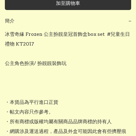
加至購物車
簡介
−
冰雪奇緣 Frozen 公主扮靚皇冠首飾盒box set  #兒童生日
禮物 KT2017

公主角色扮演/ 扮靚靚裝飾玩

・本貨品為平行進口正貨

・帖文內容只作參考。

・所有商標或版權均屬有關商品品牌商標的持有人

・網購涉及運送過程，產品及外盒可能因此會有些擠壓痕