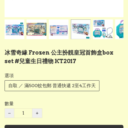
冰雪奇緣 Frozen 公主扮靚皇冠首飾盒box
set #兒童生日禮物 KT2017
選項
自取 ／ 滿500蚊包郵 普通快遞 2至4工作天
數量
−
+