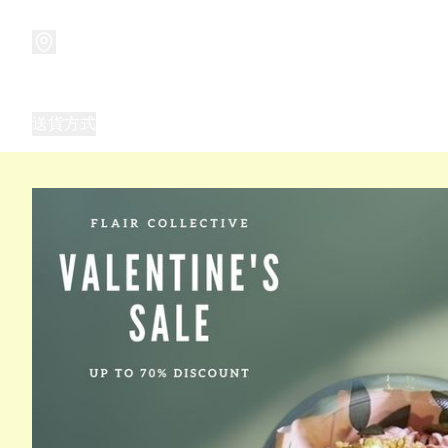
商品
兒童玩具禮品
兒童角色服 表演服
畢業禮品
正
送貨方式
Frozen 主題生日派對用品,服裝,禮物
優獸大都會（