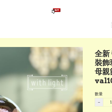
版畢業公仔
訂造公仔用畢業袍
生日派對佈置,服裝,禮物專區
Zootopia）主題生日派對用品
爆旋陀螺 Beyblade及配件
全新
裝飾
母親
val1
數量
−