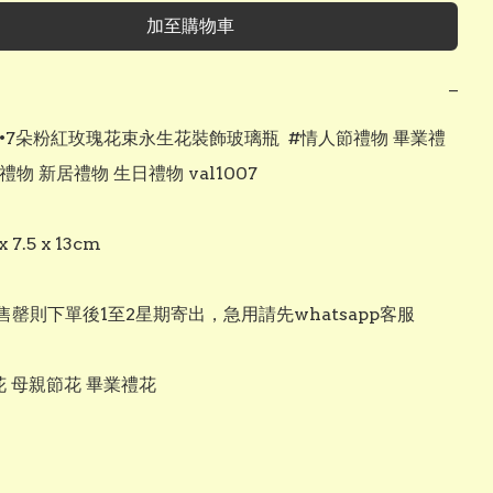
加至購物車
−
燈•7朵粉紅玫瑰花束永生花裝飾玻璃瓶  #情人節禮物 畢業禮
禮物 新居禮物 生日禮物 val1007

 x 7.5 x 13cm

罄則下單後1至2星期寄出，急用請先whatsapp客服

花 母親節花 畢業禮花