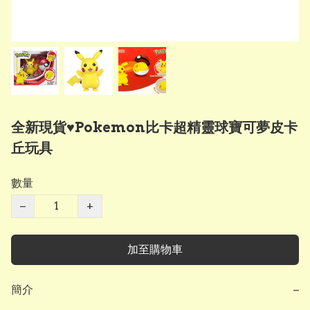
全新現貨♥️Pokemon比卡超精靈球寶可夢皮卡
丘玩具
數量
−
+
加至購物車
簡介
−