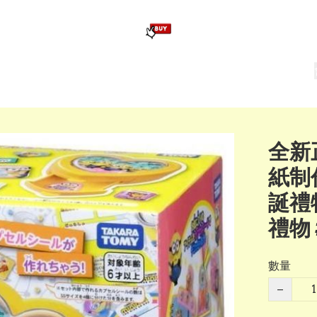
版畢業公仔
訂造公仔用畢業袍
生日派對佈置,服裝,禮物專區
Zootopia）主題生日派對用品
爆旋陀螺 Beyblade及配件
全新正
紙制
誕禮
禮物
數量
−