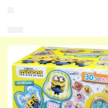
商品
兒童玩具禮品
兒童角色服 表演服
畢業禮品
正
送貨方式
Frozen 主題生日派對用品,服裝,禮物
優獸大都會（