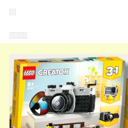
商品
兒童玩具禮品
兒童角色服 表演服
畢業禮品
正
送貨方式
Frozen 主題生日派對用品,服裝,禮物
優獸大都會（