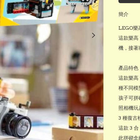
簡介
LEGO樂高
這款樂高 
機，接著
產品特色

這款樂高 
種不同模型
孩子可拼
照相機玩
3 種復
這款 3 
此拼砌盒組