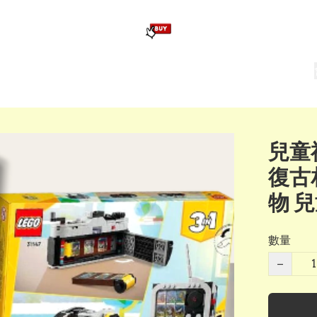
版畢業公仔
訂造公仔用畢業袍
生日派對佈置,服裝,禮物專區
Zootopia）主題生日派對用品
爆旋陀螺 Beyblade及配件
兒童禮
復古
物 
數量
−