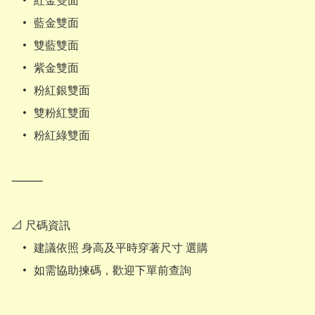
	•	紅金雙面

	•	藍金雙面

	•	雙藍雙面

	•	紫金雙面

	•	粉紅銀雙面

	•	雙粉紅雙面

	•	粉紅綠雙面

⸻

📐 尺碼資訊

	•	建議依照 身高及平時穿著尺寸 選購

	•	如需協助揀碼，歡迎下單前查詢
