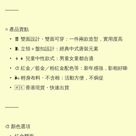
⸻

⭐ 產品賣點

	•	🧧 雙面設計・雙面可穿：一件兩款造型，實用度高

	•	🧵 立領＋盤扣設計：經典中式唐裝元素

	•	👦👧 兒童中性款式：男童女童都合適

	•	🎨 紅金／藍金／粉紅金配色等：新年感強，影相好睇

	•	🌬️ 輕身布料・不含棉：活動方便，不焗促

	•	🇭🇰 香港現貨・快速出貨

⸻

🎨 顏色選項
