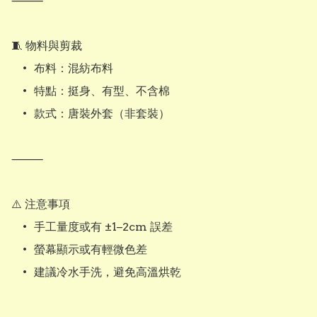
⸻

🧵 物料與剪裁

	•	布料：混紡布料

	•	特點：挺身、有型、不含棉

	•	款式：唐裝外套（非套裝）

⸻

⚠️ 注意事項

	•	手工量度或有 ±1–2cm 誤差

	•	螢幕顯示或有輕微色差

	•	建議冷水手洗，避免高溫烘乾