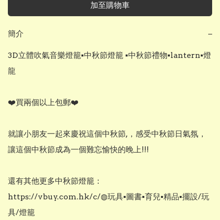
加至購物車
簡介
−
3D立體吹氣音樂燈籠▪︎中秋節燈籠 ▪︎中秋節禮物▪︎lantern▪︎燈
龍

❤️買兩個以上包郵❤️

就讓小朋友一起來慶祝這個中秋節,，感受中秋節日氣氛，
讓這個中秋節成為一個難忘愉快的晚上!!!

還有其他更多中秋節燈籠：

https://vbuy.com.hk/c/◍玩具▪︎圖書▪︎育兒▪︎精品▪︎擺設/玩
具/燈籠