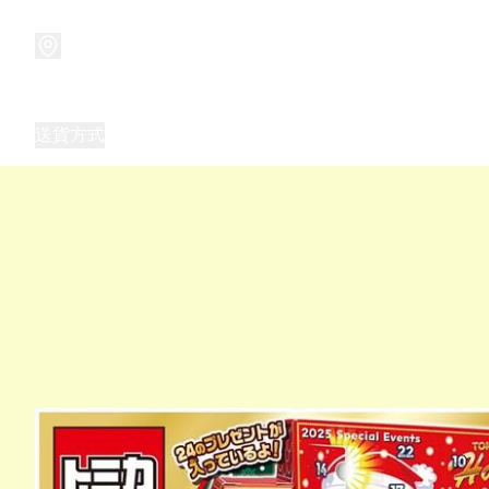
商品
兒童玩具禮品
兒童角色服 表演服
畢業禮品
正
送貨方式
Frozen 主題生日派對用品,服裝,禮物
優獸大都會（