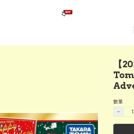
版畢業公仔
訂造公仔用畢業袍
生日派對佈置,服裝,禮物專區
Zootopia）主題生日派對用品
爆旋陀螺 Beyblade及配件
【20
Tom
Adv
數量
−