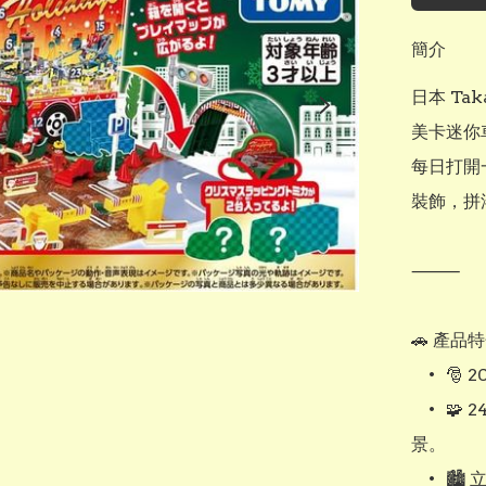
簡介
日本 Tak
美卡迷你
每日打開
裝飾，拼湊
⸻

🚗 產品特
	•	🎅 2025 年聖誕限定款：每年不同設計，收藏價值高。

	•	🧩 24 格驚喜設計：每日開啟新配件或迷你車，累積打造完整場
景。

	•	🏙️ 立體場景佈局：組合後變身為聖誕風格小鎮，適合親子共