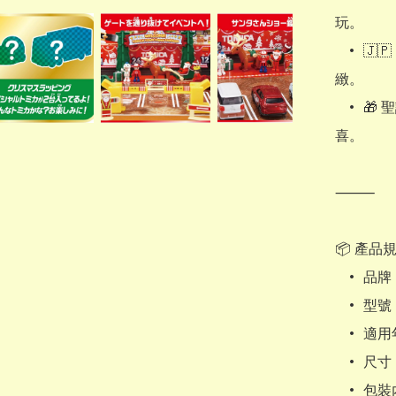
玩。

	•	🇯🇵 日本正版 Takara Tomy 出品：高品質安全材料，細節精
緻。

	•	🎁 聖誕送禮首選：無論是送給小朋友或汽車迷，都能感受節日驚
喜。

⸻

📦 產品規
	•	品牌：Takara Tomy

	•	型號：多美卡 2025 聖誕倒數日曆

	•	適用年齡：4 歲以上

	•	尺寸：約 32 × 25 × 7 cm

	•	包裝內容：聖誕場景盒 + 迷你車 + 配件 + 裝飾物
