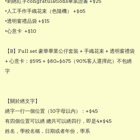
•刺綉紅字congratulations畢業證書 +$25

•人工手作手織花束（色隨機） +$65

•透明窗禮品袋 +$15

•心意卡  +$10

【B】Full set 豪華畢業公仔套裝 + 手織花束 + 透明窗禮袋 
+ 心意卡：$595 + $80=$675（90%客人選擇此）不包綉
字

【關於綉文字】

綉字一行一個位置（10字母以內）：+$45

有四個位置可以綉 總共可以綉四行，即是4×$45

姓名，學校名稱，日期或者年份，學系
