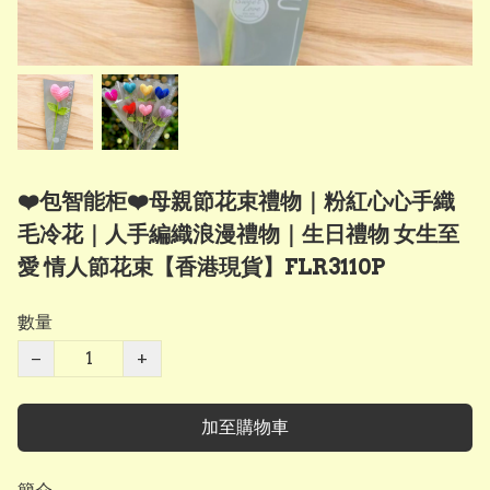
❤️包智能柜❤️母親節花束禮物｜粉紅心心手織
毛冷花｜人手編織浪漫禮物｜生日禮物 女生至
愛 情人節花束【香港現貨】FLR3110P
數量
−
+
加至購物車