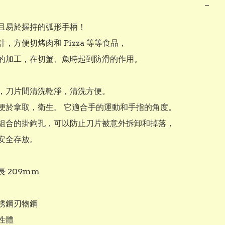
−
且易於握持的弧形手柄！ 

，方便切烤肉和 Pizza 等等食品，

的加工，在切蟹、魚時起到防滑的作用。 

，刀片間清洗乾淨，清洗方便。 

便於拿取，衛生。 它適合手的運動和手指的角度。

組合的掛鉤孔，可以防止刀片被意外拆卸和掉落，

安全存放。

 209mm

銹鋼刃物鋼

體
