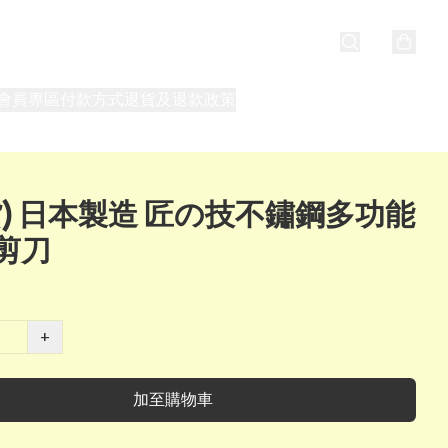
會員專區
付款方式
退貨及退款政策
最新消息
關於我們
貨) 日本製造 匠の技不鏽鋼多功能
剪刀
+
加至購物車