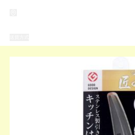
商品
兒童玩具禮品
兒童角色服 表演服
畢業禮品
正
送貨方式
Frozen 主題生日派對用品,服裝,禮物
優獸大都會（