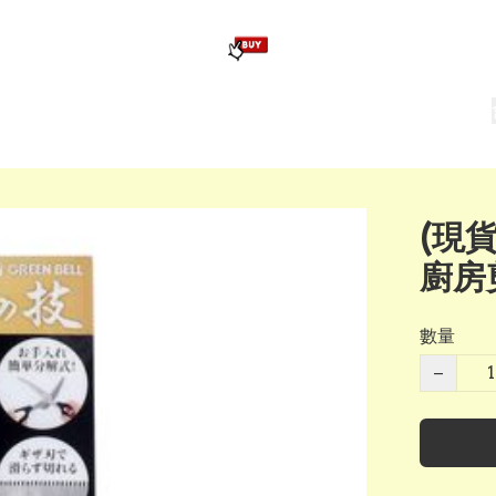
版畢業公仔
訂造公仔用畢業袍
生日派對佈置,服裝,禮物專區
Zootopia）主題生日派對用品
爆旋陀螺 Beyblade及配件
(現
廚房
數量
−