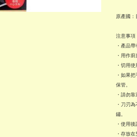
原產國：日
注意事項：
・產品帶
・用作廚
・切用使
・如果把
保管。

・請勿靠
・刀刃為
鏽。

・使用後
・存放在